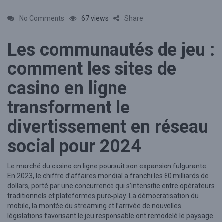
o
No Comments
67 views
Share
n
Les communautés de jeu :
L
e
comment les sites de
s
casino en ligne
c
transforment le
o
m
divertissement en réseau
m
social pour 2024
u
n
Le marché du casino en ligne poursuit son expansion fulgurante.
a
En 2023, le chiffre d’affaires mondial a franchi les 80 milliards de
u
dollars, porté par une concurrence qui s’intensifie entre opérateurs
traditionnels et plateformes pure‑play. La démocratisation du
t
mobile, la montée du streaming et l’arrivée de nouvelles
é
législations favorisant le jeu responsable ont remodelé le paysage.