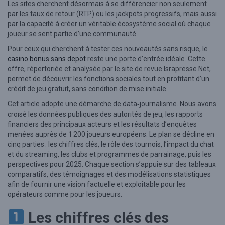
Les sites cherchent désormais à se différencier non seulement
s
par les taux de retour (RTP) ou les jackpots progressifs, mais aussi
d
par la capacité à créer un véritable écosystème social où chaque
e
joueur se sent partie d’une communauté.
j
Pour ceux qui cherchent à tester ces nouveautés sans risque, le
casino bonus sans depot
reste une porte d’entrée idéale. Cette
e
offre, répertoriée et analysée par le site de revue Israpresse.Net,
u
permet de découvrir les fonctions sociales tout en profitant d’un
:
crédit de jeu gratuit, sans condition de mise initiale.
c
Cet article adopte une démarche de data‑journalisme. Nous avons
croisé les données publiques des autorités de jeu, les rapports
o
financiers des principaux acteurs et les résultats d’enquêtes
m
menées auprès de 1 200 joueurs européens. Le plan se décline en
cinq parties : les chiffres clés, le rôle des tournois, l’impact du chat
m
et du streaming, les clubs et programmes de parrainage, puis les
e
perspectives pour 2025. Chaque section s’appuie sur des tableaux
n
comparatifs, des témoignages et des modélisations statistiques
afin de fournir une vision factuelle et exploitable pour les
t
opérateurs comme pour les joueurs.
l
Les chiffres clés des
e