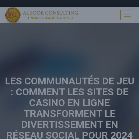
S
k
i
T
p
o
t
g
o
g
c
l
o
e
n
n
t
a
e
v
n
i
t
LES COMMUNAUTÉS DE JEU
g
a
: COMMENT LES SITES DE
t
i
CASINO EN LIGNE
o
n
TRANSFORMENT LE
DIVERTISSEMENT EN
RÉSEAU SOCIAL POUR 2024