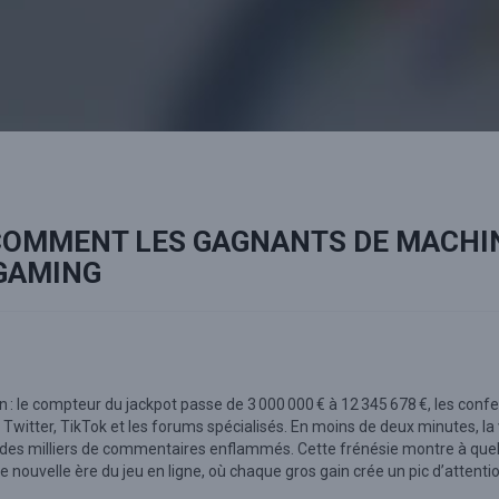
 COMMENT LES GAGNANTS DE MACHI
IGAMING
 : le compteur du jackpot passe de 3 000 000 € à 12 345 678 €, les confe
ur Twitter, TikTok et les forums spécialisés. En moins de deux minutes, la
et des milliers de commentaires enflammés. Cette frénésie montre à quel
 nouvelle ère du jeu en ligne, où chaque gros gain crée un pic d’attenti