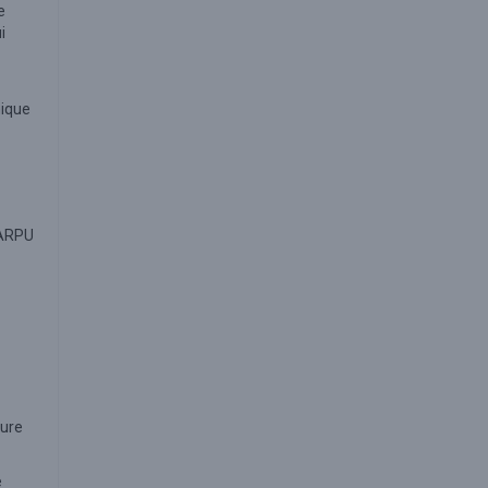
e
i
nique
’ARPU
eure
e