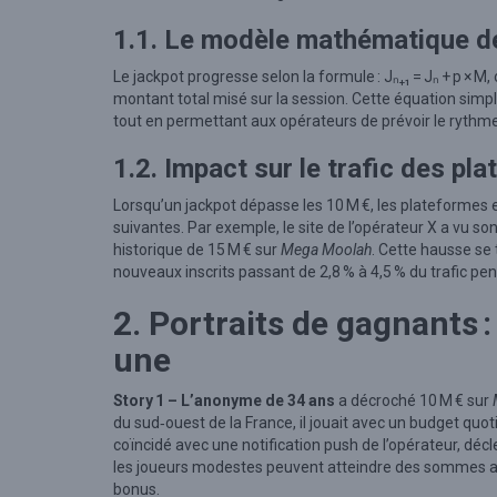
C
o
1.1. Le modèle mathématique de
m
Le jackpot progresse selon la formule : Jₙ₊₁ = Jₙ + p × M,
m
montant total misé sur la session. Cette équation simp
tout en permettant aux opérateurs de prévoir le rythme
e
n
1.2. Impact sur le trafic des pl
t
Lorsqu’un jackpot dépasse les 10 M €, les plateformes 
l
suivantes. Par exemple, le site de l’opérateur X a vu so
e
historique de 15 M € sur
Mega Moolah
. Cette hausse se
nouveaux inscrits passant de 2,8 % à 4,5 % du trafic pe
s
g
2. Portraits de gagnants :
a
une
g
Story 1 – L’anonyme de 34 ans
a décroché 10 M € sur
n
du sud‑ouest de la France, il jouait avec un budget quo
a
coïncidé avec une notification push de l’opérateur, d
n
les joueurs modestes peuvent atteindre des sommes as
bonus.