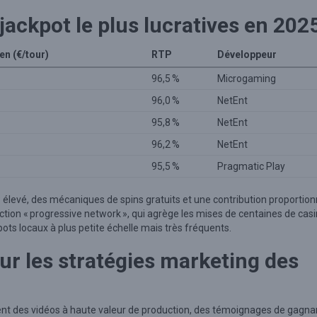
jackpot le plus lucratives en 202
n (€/tour)
RTP
Développeur
96,5 %
Microgaming
96,0 %
NetEnt
95,8 %
NetEnt
96,2 %
NetEnt
95,5 %
Pragmatic Play
élevé, des mécaniques de spins gratuits et une contribution proportion
nction « progressive network », qui agrège les mises de centaines de cas
ots locaux à plus petite échelle mais très fréquents.
sur les stratégies marketing des
isent des vidéos à haute valeur de production, des témoignages de gagna