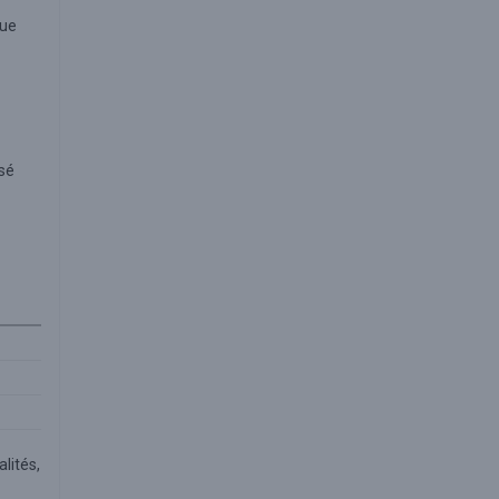
que
isé
lités,