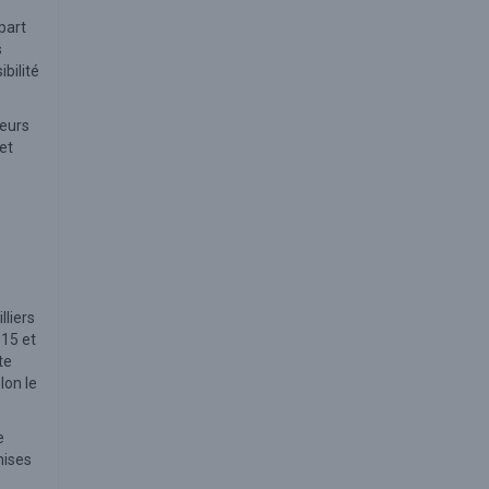
part
s
bilité
ueurs
et
liers
015 et
te
lon le
e
mises