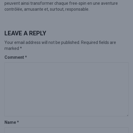
peuvent ainsi transformer chaque free‑spin en une aventure
contrôlée, amusante et, surtout, responsable.
LEAVE A REPLY
Your email address will not be published.
Required fields are
marked
*
Comment
*
Name
*