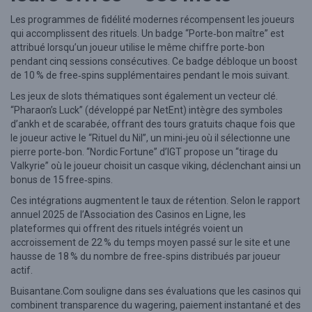
Les programmes de fidélité modernes récompensent les joueurs
qui accomplissent des rituels. Un badge “Porte‑bon maître” est
attribué lorsqu’un joueur utilise le même chiffre porte‑bon
pendant cinq sessions consécutives. Ce badge débloque un boost
de 10 % de free‑spins supplémentaires pendant le mois suivant.
Les jeux de slots thématiques sont également un vecteur clé.
“Pharaon’s Luck” (développé par NetEnt) intègre des symboles
d’ankh et de scarabée, offrant des tours gratuits chaque fois que
le joueur active le “Rituel du Nil”, un mini‑jeu où il sélectionne une
pierre porte‑bon. “Nordic Fortune” d’IGT propose un “tirage du
Valkyrie” où le joueur choisit un casque viking, déclenchant ainsi un
bonus de 15 free‑spins.
Ces intégrations augmentent le taux de rétention. Selon le rapport
annuel 2025 de l’Association des Casinos en Ligne, les
plateformes qui offrent des rituels intégrés voient un
accroissement de 22 % du temps moyen passé sur le site et une
hausse de 18 % du nombre de free‑spins distribués par joueur
actif.
Buisantane.Com souligne dans ses évaluations que les casinos qui
combinent transparence du wagering, paiement instantané et des