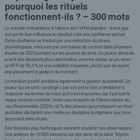
b
pourquoi les rituels
o
fonctionnent‑ils ? – 300 mots
o
s
Le premier mécanisme à l’œuvre est l’effet placebo : croire que
son porte‑bon influence le résultat crée une confiance accrue.
t
Cette confiance se traduit par une réduction du stress
e
physiologique, mesurée par une baisse du cortisol dans plusieurs
études de 2023 portant sur les joueurs de slots. Un joueur détendu
n
prend des décisions plus rationnelles, comme choisir un jeu avec
t
un RTP de 96,5 % et une volatilité moyenne, plutôt que de suivre
v
impulsivement le jackpot du moment.
o
Le mindset positif améliore également la gestion du bankroll. Un
joueur qui se sent « protégé » par son porte‑bon a tendance à
s
respecter les limites de mise qu’il s’est imposées, car il perçoit le
f
risque comme contrôlé. Selon une enquête de l’Observatoire du
r
Jeu Responsable (2024), 42 % des joueurs qui pratiquent un rituel
quotidien déclarent une meilleure discipline budgétaire que ceux
e
qui jouent sans rituels.
e
Des données plus techniques viennent soutenir ces observations.
‑
Une analyse de 10 000 sessions sur des slots de la série “Mystic