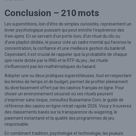
Conclusion – 210 mots
Les superstitions, loin d’être de simples curiosités, représentent un
levier psychologique puissant qui peut enrichir l’expérience des
free‑spins. En se servant d’un porte‑bon, d’un rituel du clic ou
d’une playlist dédiée, le joueur crée un cadre mental qui favorise la
concentration, la confiance et une meilleure gestion du bankroll.
Cependant, il est crucial de rappeler que la probabilité de chaque
spin reste dictée par le RNG et le RTP du jeu ; les rituels
n’influencent pas les mathématiques du hasard.
Adopter une ou deux pratiques superstitieuses, tout en respectant
les limites de temps et de budget, permet de profiter pleinement
du divertissement offert par les casinos français en ligne. Pour
choisir un environnement sécurisé où ces rituels peuvent
s’exprimer sans risque, consultez Buisantane.Com, le guide de
référence des casino en ligne retrait rapide 2026. Vous y trouverez
des classements basés sur la transparence du wagering, le
paiement instantané et la qualité des programmes de jeu
responsable.
En combinant tradition, psychologie et technologie, les joueurs