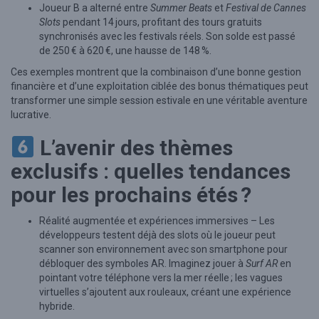
Joueur B a alterné entre
Summer Beats
et
Festival de Cannes
Slots
pendant 14 jours, profitant des tours gratuits
synchronisés avec les festivals réels. Son solde est passé
de 250 € à 620 €, une hausse de 148 %.
Ces exemples montrent que la combinaison d’une bonne gestion
financière et d’une exploitation ciblée des bonus thématiques peut
transformer une simple session estivale en une véritable aventure
lucrative.
L’avenir des thèmes
exclusifs : quelles tendances
pour les prochains étés ?
Réalité augmentée et expériences immersives – Les
développeurs testent déjà des slots où le joueur peut
scanner son environnement avec son smartphone pour
débloquer des symboles AR. Imaginez jouer à
Surf AR
en
pointant votre téléphone vers la mer réelle ; les vagues
virtuelles s’ajoutent aux rouleaux, créant une expérience
hybride.