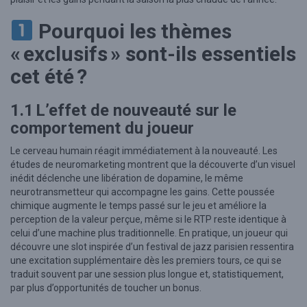
‑
Pourquoi les thèmes
e
x
« exclusifs » sont-ils essentiels
c
cet été ?
l
u
1.1 L’effet de nouveauté sur le
s
comportement du joueur
i
Le cerveau humain réagit immédiatement à la nouveauté. Les
f
études de neuromarketing montrent que la découverte d’un visuel
inédit déclenche une libération de dopamine, le même
s
neurotransmetteur qui accompagne les gains. Cette poussée
q
chimique augmente le temps passé sur le jeu et améliore la
u
perception de la valeur perçue, même si le RTP reste identique à
celui d’une machine plus traditionnelle. En pratique, un joueur qui
i
découvre une slot inspirée d’un festival de jazz parisien ressentira
f
une excitation supplémentaire dès les premiers tours, ce qui se
traduit souvent par une session plus longue et, statistiquement,
o
par plus d’opportunités de toucher un bonus.
n