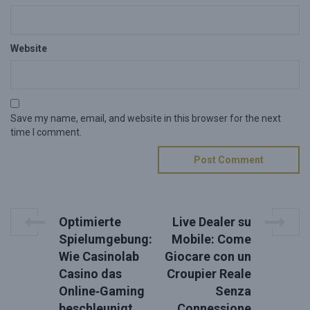
Website
Save my name, email, and website in this browser for the next
time I comment.
P
P
N
Optimierte
Live Dealer su
r
e
o
Spielumgebung:
Mobile: Come
e
x
Wie Casinolab
Giocare con un
s
v
t
Casino das
Croupier Reale
i
P
t
o
o
Online‑Gaming
Senza
u
s
beschleunigt
Connessione