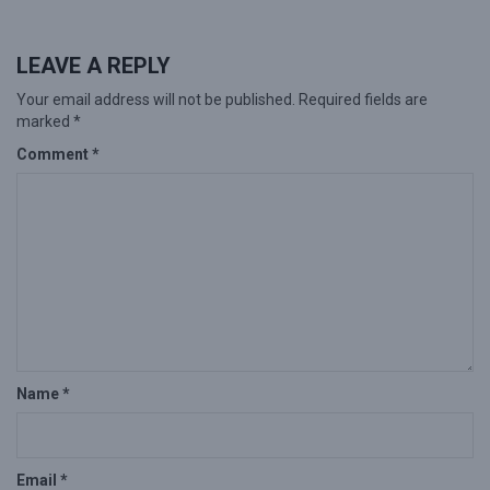
LEAVE A REPLY
Your email address will not be published.
Required fields are
marked
*
Comment
*
Name
*
Email
*