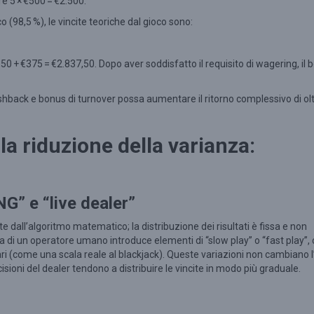
 5 × €500 = €2.500.
8,5 %), le vincite teoriche dal gioco sono:
50 + €375 = €2.837,50. Dopo aver soddisfatto il requisito di wagering, il 
ack e bonus di turnover possa aumentare il ritorno complessivo di oltr
lla riduzione della varianza:
G” e “live dealer”
dall’algoritmo matematico; la distribuzione dei risultati è fissa e non
nza di un operatore umano introduce elementi di “slow play” o “fast play”,
ri (come una scala reale al blackjack). Queste variazioni non cambiano 
isioni del dealer tendono a distribuire le vincite in modo più graduale.