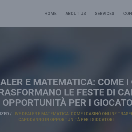
HOME
ABOUT US
SERVICES
CON
EALER E MATEMATICA: COME I
TRASFORMANO LE FESTE DI C
N OPPORTUNITÀ PER I GIOCATO
IZED
/
LIVE DEALER E MATEMATICA: COME I CASINÒ ONLINE TRASF
CAPODANNO IN OPPORTUNITÀ PER I GIOCATORI