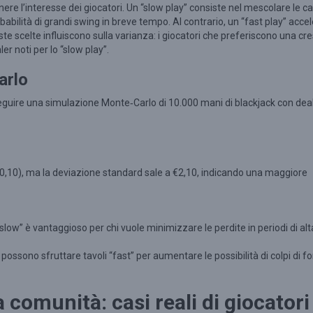
nere l’interesse dei giocatori. Un “slow play” consiste nel mescolare le ca
bilità di grandi swing in breve tempo. Al contrario, un “fast play” accele
te scelte influiscono sulla varianza: i giocatori che preferiscono una cre
er noti per lo “slow play”.
arlo
eseguire una simulazione Monte‑Carlo di 10.000 mani di blackjack con dea
€0,10), ma la deviazione standard sale a €2,10, indicando una maggiore
“slow” è vantaggioso per chi vuole minimizzare le perdite in periodi di alt
i possono sfruttare tavoli “fast” per aumentare le possibilità di colpi di f
a comunità: casi reali di giocatori