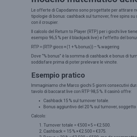
n
l
Le offerte di Capodanno sono progettate per attirare nuov
tipologie di bonus: cashback sul turnover, free spins su 
i
con il croupier.
n
Il calcolo del Return to Player (RTP) per i giochi live ti
e
esempio 96,5 % per il blackjack live) e l’effetto del bonu
T
RTP = (RTP gioco × (1 + % bonus)) – % wagering
r
Dove “% bonus” è la somma di cashback e bonus di turn
a
soddisfare prima di poter prelevare le vincite.
s
Esempio pratico
f
Immaginiamo che Marco giochi 5 giorni consecutivi du
o
tavolo di baccarat live con RTP 98,5 %. Il casinò offre:
r
Cashback 15 % sul turnover totale.
m
Bonus aggiuntivo del 20 % sul turnover, soggetto 
a
Calcolo:
n
Turnover totale = €500 × 5 = €2.500.
o
Cashback = 15 % × €2.500 = €375.