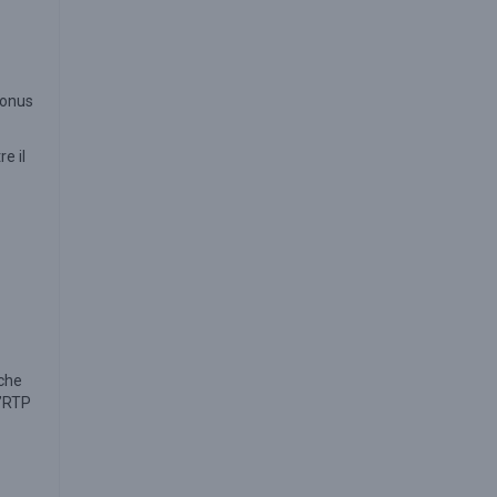
bonus
e il
 che
l’RTP