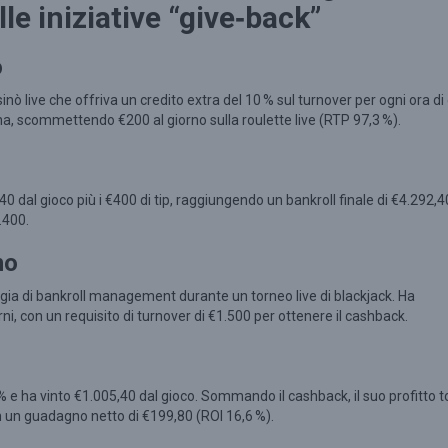
le iniziative “give‑back”
o
ò live che offriva un credito extra del 10 % sul turnover per ogni ora di
ana, scommettendo €200 al giorno sulla roulette live (RTP 97,3 %).
 dal gioco più i €400 di tip, raggiungendo un bankroll finale di €4.292,4
.400.
no
gia di bankroll management durante un torneo live di blackjack. Ha
ni, con un requisito di turnover di €1.500 per ottenere il cashback.
 e ha vinto €1.005,40 dal gioco. Sommando il cashback, il suo profitto t
on un guadagno netto di €199,80 (ROI 16,6 %).