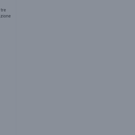
 tre
razione