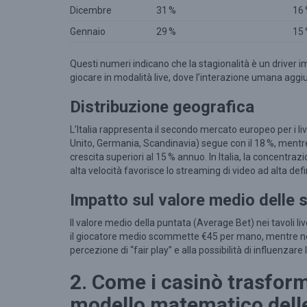
i
Dicembre
31 %
16
c
Gennaio
29 %
15
a
:
Questi numeri indicano che la stagionalità è un driver 
C
giocare in modalità live, dove l’interazione umana aggi
o
Distribuzione geografica
m
L’Italia rappresenta il secondo mercato europeo per i liv
e
Unito, Germania, Scandinavia) segue con il 18 %, mentr
i
crescita superiori al 15 % annuo. In Italia, la concentraz
alta velocità favorisce lo streaming di video ad alta defi
C
a
Impatto sul valore medio dell
s
Il valore medio della puntata (Average Bet) nei tavoli live
i
il giocatore medio scommette €45 per mano, mentre ne
n
percezione di “fair play” e alla possibilità di influenzar
ò
2. Come i casinò trasforma
O
modello matematico dell