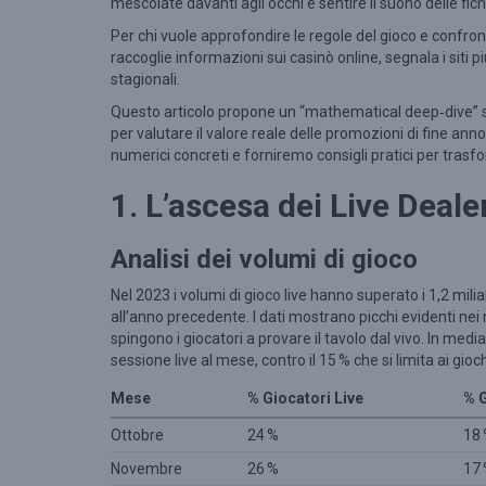
v
mescolate davanti agli occhi e sentire il suono delle fich
e
Per chi vuole approfondire le regole del gioco e confront
raccoglie informazioni sui casinò online, segnala i siti pi
D
stagionali.
e
Questo articolo propone un “mathematical deep‑dive” su
a
per valutare il valore reale delle promozioni di fine a
l
numerici concreti e forniremo consigli pratici per trasfo
e
1. L’ascesa dei Live Dealer
r
e
Analisi dei volumi di gioco
M
Nel 2023 i volumi di gioco live hanno superato i 1,2 milia
a
all’anno precedente. I dati mostrano picchi evidenti ne
t
spingono i giocatori a provare il tavolo dal vivo. In medi
sessione live al mese, contro il 15 % che si limita ai 
e
m
Mese
% Giocatori Live
% 
a
Ottobre
24 %
18
t
Novembre
26 %
17