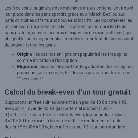
n
Les free spins, originaires des machines à sous en ligne, ont trouvé
k
leur place dans les paris sportifs grâce aux “Match‑Bet” ou aux
r
paris combinés offerts aux nouveaux inscrits. Les bookmakers les
utilisent comme aimant à trafic : ils offrent un nombre limité de
o
paris gratuits, souvent assortis d’exigences de mise (roll‑over) qui
l
obligent le joueur à parier plusieurs fois le montant du bonus avant
de pouvoir retirer les gains.
l
Origine
: les casinos en ligne ont popularisé les free spins
e
comme incitation à l’inscription.
t
Migration
: les sites de sport betting adaptent le concept en
l
proposant, par exemple, 5 € de paris gratuits sur le marché
“Over/Under”.
’
i
Calcul du break‑even d’un tour gratuit
m
Supposons un free spin équivalent à un pari de 10 € à cote 1,90,
p
avec un roll‑over de 3x. Le gain potentiel brut est (1,90 –
1) × 10 = 9 €. Pour atteindre le break‑even, le joueur doit réaliser
a
3 × 10 = 30 € de mises à la même cote. Le rendement effectif
c
devient 9 €/30 € = 30 %, bien inférieur au ROI d’un pari standard.
t