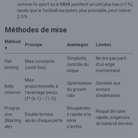
:
comme l’e‑sport ou le MMA justifient un unit plus bas (≈1 %),
tandis que le football européen, plus prévisible, peut tolérer
s
2‑3 %.
t
Méthodes de mise
r
a
Méthod
Principe
Avantages
Limites
t
e
é
Simplicité,
Ne tire pas parti
Flat
Mise constante
g
contrôle du
d’un edge
betting
(unité fixe)
risque
momentané
i
Mise
e
Optimisation
Sensible aux
Kelly
proportionnelle à
s
du growth
erreurs
criterion
l’avantage perçu
rate
d’estimation
a
(f* (b‑1) – (1‑f))
v
Progres
Récupératio
Risque de ruine
sive
Double la mise
n rapide si la
a
rapide, exigences
(Marting
après chaque perte
série
n
de bankroll élevées
ale)
s’arrête
c