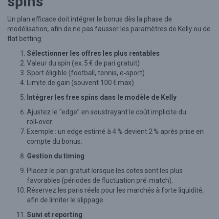
spins
Un plan efficace doit intégrer le bonus dès la phase de
modélisation, afin de ne pas fausser les paramètres de Kelly ou de
flat betting.
Sélectionner les offres les plus rentables
Valeur du spin (ex. 5 € de pari gratuit)
Sport éligible (football, tennis, e‑sport)
Limite de gain (souvent 100 € max)
Intégrer les free spins dans le modèle de Kelly
Ajustez le “edge” en soustrayant le coût implicite du
roll‑over.
Exemple : un edge estimé à 4 % devient 2 % après prise en
compte du bonus.
Gestion du timing
Placez le pari gratuit lorsque les cotes sont les plus
favorables (périodes de fluctuation pré‑match).
Réservez les paris réels pour les marchés à forte liquidité,
afin de limiter le slippage.
Suivi et reporting