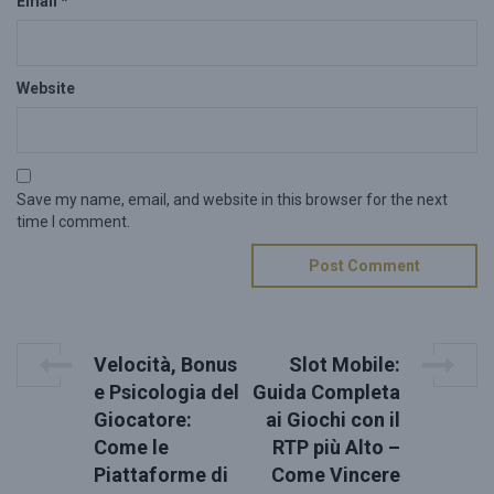
Email
*
Website
Save my name, email, and website in this browser for the next
time I comment.
P
P
N
Velocità, Bonus
Slot Mobile:
r
e
o
e Psicologia del
Guida Completa
e
x
Giocatore:
ai Giochi con il
s
v
t
Come le
RTP più Alto –
i
P
t
o
o
Piattaforme di
Come Vincere
u
s