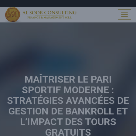
S
k
i
T
p
o
t
g
o
g
c
l
o
e
n
n
t
a
e
v
n
i
t
MAÎTRISER LE PARI
g
a
SPORTIF MODERNE :
t
i
STRATÉGIES AVANCÉES DE
o
n
GESTION DE BANKROLL ET
L’IMPACT DES TOURS
GRATUITS