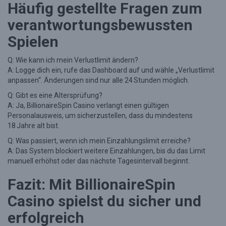
Häufig gestellte Fragen zum
verantwortungsbewussten
Spielen
Q: Wie kann ich mein Verlustlimit ändern?
A: Logge dich ein, rufe das Dashboard auf und wähle „Verlustlimit
anpassen“. Änderungen sind nur alle 24 Stunden möglich.
Q: Gibt es eine Altersprüfung?
A: Ja, BillionaireSpin Casino verlangt einen gültigen
Personalausweis, um sicherzustellen, dass du mindestens
18 Jahre alt bist.
Q: Was passiert, wenn ich mein Einzahlungslimit erreiche?
A: Das System blockiert weitere Einzahlungen, bis du das Limit
manuell erhöhst oder das nächste Tagesintervall beginnt.
Fazit: Mit BillionaireSpin
Casino spielst du sicher und
erfolgreich