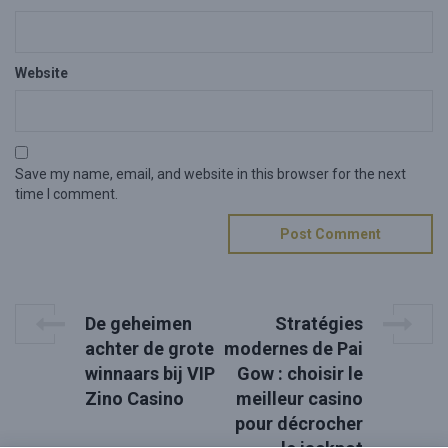
Website
Save my name, email, and website in this browser for the next
time I comment.
P
P
N
De geheimen
Stratégies
r
e
o
achter de grote
modernes de Pai
e
x
winnaars bij VIP
Gow : choisir le
s
v
t
Zino Casino
meilleur casino
i
P
t
o
o
pour décrocher
u
s