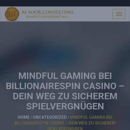
S
k
i
T
p
o
t
g
o
g
c
l
o
e
n
n
t
a
e
v
n
i
t
MINDFUL GAMING BEI
g
a
BILLIONAIRESPIN CASINO –
t
i
DEIN WEG ZU SICHEREM
o
n
SPIELVERGNÜGEN
HOME
/
UNCATEGORIZED
/
MINDFUL GAMING BEI
BILLIONAIRESPIN CASINO – DEIN WEG ZU SICHEREM
SPIELVERGNÜGEN