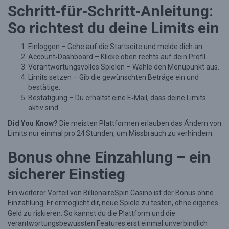
Schritt‑für‑Schritt‑Anleitung:
c
So richtest du deine Limits ein
h
e
Einloggen – Gehe auf die Startseite und melde dich an.
r
Account‑Dashboard – Klicke oben rechts auf dein Profil.
Verantwortungsvolles Spielen – Wähle den Menüpunkt aus.
e
Limits setzen – Gib die gewünschten Beträge ein und
m
bestätige.
S
Bestätigung – Du erhältst eine E‑Mail, dass deine Limits
aktiv sind.
p
Did You Know?
Die meisten Plattformen erlauben das Ändern von
i
Limits nur einmal pro 24 Stunden, um Missbrauch zu verhindern.
e
Bonus ohne Einzahlung – ein
l
v
sicherer Einstieg
e
Ein weiterer Vorteil von BillionaireSpin Casino ist der Bonus ohne
r
Einzahlung. Er ermöglicht dir, neue Spiele zu testen, ohne eigenes
g
Geld zu riskieren. So kannst du die Plattform und die
verantwortungsbewussten Features erst einmal unverbindlich
n