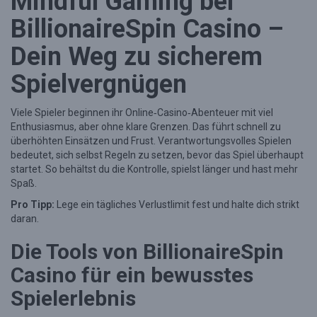
Mindful Gaming bei
i
BillionaireSpin Casino –
n
Dein Weg zu sicherem
d
Spielvergnügen
f
u
Viele Spieler beginnen ihr Online‑Casino‑Abenteuer mit viel
l
Enthusiasmus, aber ohne klare Grenzen. Das führt schnell zu
G
überhöhten Einsätzen und Frust. Verantwortungsvolles Spielen
a
bedeutet, sich selbst Regeln zu setzen, bevor das Spiel überhaupt
startet. So behältst du die Kontrolle, spielst länger und hast mehr
m
Spaß.
i
Pro Tipp:
Lege ein tägliches Verlustlimit fest und halte dich strikt
n
daran.
g
Die Tools von BillionaireSpin
b
Casino für ein bewusstes
e
Spielerlebnis
i
B