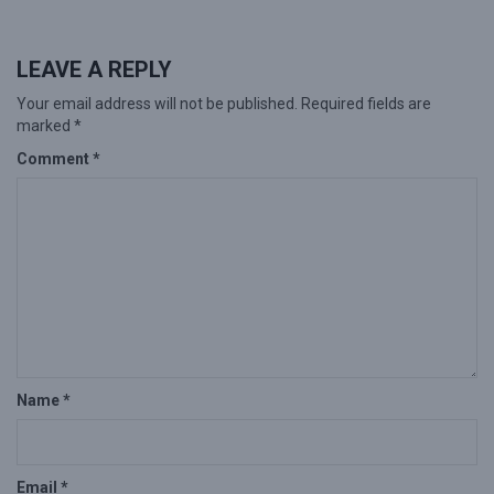
LEAVE A REPLY
Your email address will not be published.
Required fields are
marked
*
Comment
*
Name
*
Email
*