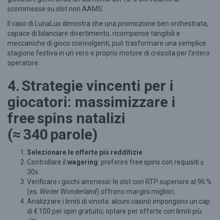
scommesse su slot non AAMS.
Il caso di LunaLux dimostra che una promozione ben orchestrata,
capace di bilanciare divertimento, ricompense tangibili e
meccaniche di gioco coinvolgenti, può trasformare una semplice
stagione festiva in un vero e proprio motore di crescita per l’intero
operatore.
4. Strategie vincenti per i
giocatori: massimizzare i
free spins natalizi
(≈ 340 parole)
Selezionare le offerte più redditizie
Controllare il
wagering
: preferire free spins con requisiti ≤
30x.
Verificare i giochi ammessi: le slot con RTP superiore al 96 %
(es.
Winter Wonderland
) offrono margini migliori.
Analizzare i limiti di vincita: alcuni casinò impongono un cap
di € 100 per spin gratuito; optare per offerte con limiti più