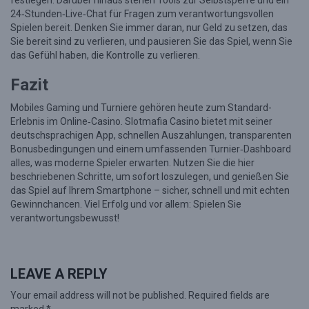
festlegen. Darüber hinaus stehen Tools zur Selbstsperre und ein
24‑Stunden‑Live‑Chat für Fragen zum verantwortungsvollen
Spielen bereit. Denken Sie immer daran, nur Geld zu setzen, das
Sie bereit sind zu verlieren, und pausieren Sie das Spiel, wenn Sie
das Gefühl haben, die Kontrolle zu verlieren.
Fazit
Mobiles Gaming und Turniere gehören heute zum Standard-
Erlebnis im Online‑Casino. Slotmafia Casino bietet mit seiner
deutschsprachigen App, schnellen Auszahlungen, transparenten
Bonusbedingungen und einem umfassenden Turnier‑Dashboard
alles, was moderne Spieler erwarten. Nutzen Sie die hier
beschriebenen Schritte, um sofort loszulegen, und genießen Sie
das Spiel auf Ihrem Smartphone – sicher, schnell und mit echten
Gewinnchancen. Viel Erfolg und vor allem: Spielen Sie
verantwortungsbewusst!
LEAVE A REPLY
Your email address will not be published.
Required fields are