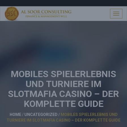
S
k
i
T
p
o
t
g
o
g
c
l
o
e
n
n
t
a
e
v
n
i
t
MOBILES SPIELERLEBNIS
g
a
UND TURNIERE IM
t
i
SLOTMAFIA CASINO – DER
o
n
KOMPLETTE GUIDE
HOME
/
UNCATEGORIZED
/
MOBILES SPIELERLEBNIS UND
TURNIERE IM SLOTMAFIA CASINO – DER KOMPLETTE GUIDE