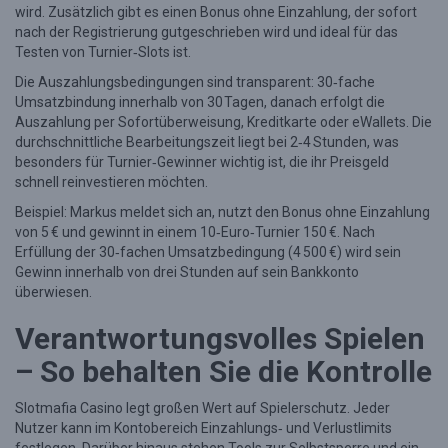
wird. Zusätzlich gibt es einen Bonus ohne Einzahlung, der sofort
nach der Registrierung gutgeschrieben wird und ideal für das
Testen von Turnier‑Slots ist.
Die Auszahlungsbedingungen sind transparent: 30‑fache
Umsatzbindung innerhalb von 30 Tagen, danach erfolgt die
Auszahlung per Sofortüberweisung, Kreditkarte oder eWallets. Die
durchschnittliche Bearbeitungszeit liegt bei 2‑4 Stunden, was
besonders für Turnier‑Gewinner wichtig ist, die ihr Preisgeld
schnell reinvestieren möchten.
Beispiel: Markus meldet sich an, nutzt den Bonus ohne Einzahlung
von 5 € und gewinnt in einem 10‑Euro‑Turnier 150 €. Nach
Erfüllung der 30‑fachen Umsatzbedingung (4 500 €) wird sein
Gewinn innerhalb von drei Stunden auf sein Bankkonto
überwiesen.
Verantwortungsvolles Spielen
– So behalten Sie die Kontrolle
Slotmafia Casino legt großen Wert auf Spielerschutz. Jeder
Nutzer kann im Kontobereich Einzahlungs‑ und Verlustlimits