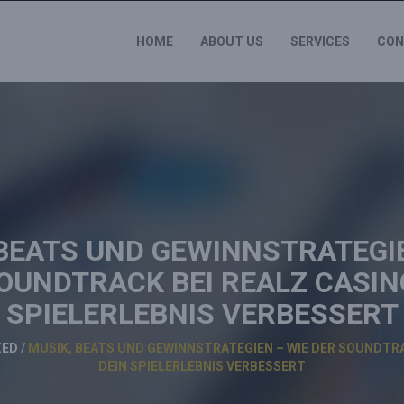
HOME
ABOUT US
SERVICES
CON
 BEATS UND GEWINNSTRATEGIE
OUNDTRACK BEI REALZ CASIN
SPIELERLEBNIS VERBESSERT
ZED
/
MUSIK, BEATS UND GEWINNSTRATEGIEN – WIE DER SOUNDTRA
DEIN SPIELERLEBNIS VERBESSERT