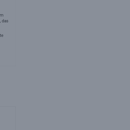
em
, das
te