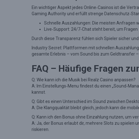
e
Ein wichtiger Aspekt jedes Online‑Casinos ist die Vertr
r
Gaming Authority und erfüllt strenge Datenschutz‑Sta
S
Schnelle Auszahlungen: Die meisten Anfragen w
o
Live‑Support: 24/7‑Chat steht bereit, um Frag
u
Durch diese Transparenz fühlen sich Spieler sicher und 
n
Industry Secret: Plattformen mit schnellen Auszahlung
d
gesamte Erlebnis – vom Sound bis zum Geldtransfer – 
t
FAQ – Häufige Fragen z
r
a
Q: Wie kann ich die Musik bei Realz Casino anpassen?
A: Im Einstellungs‑Menu findest du einen „Sound‑Manag
c
kannst.
k
Q: Gibt es einen Unterschied im Sound zwischen Deskt
b
A: Die Klangqualität bleibt gleich, jedoch kann die mobi
e
Q: Kann ich den Bonus ohne Einzahlung nutzen, um ve
i
A: Ja, der Bonus erlaubt dir, mehrere Slots zu spielen 
riskieren.
R