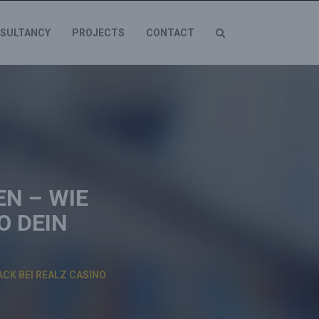
SULTANCY
PROJECTS
CONTACT
N – WIE
O DEIN
CK BEI REALZ CASINO