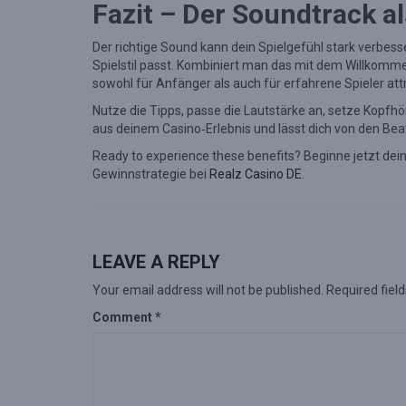
e
Fazit – Der Soundtrack a
a
Der richtige Sound kann dein Spielgefühl stark verbesse
l
Spielstil passt. Kombiniert man das mit dem Willkom
z
sowohl für Anfänger als auch für erfahrene Spieler attra
C
Nutze die Tipps, passe die Lautstärke an, setze Kopfh
a
aus deinem Casino‑Erlebnis und lässt dich von den Be
s
Ready to experience these benefits? Beginne jetzt de
Gewinnstrategie bei
Realz Casino DE
.
i
n
o
d
LEAVE A REPLY
e
Your email address will not be published.
Required fiel
i
Comment
*
n
S
p