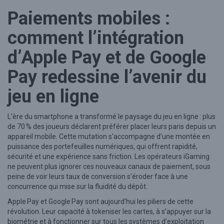
n
Paiements mobiles :
P
a
comment l’intégration
i
d’Apple Pay et de Google
e
Pay redessine l’avenir du
m
e
jeu en ligne
n
t
L’ère du smartphone a transformé le paysage du jeu en ligne : plus
de 70 % des joueurs déclarent préférer placer leurs paris depuis un
s
appareil mobile. Cette mutation s’accompagne d’une montée en
m
puissance des portefeuilles numériques, qui offrent rapidité,
o
sécurité et une expérience sans friction. Les opérateurs iGaming
ne peuvent plus ignorer ces nouveaux canaux de paiement, sous
b
peine de voir leurs taux de conversion s’éroder face à une
i
concurrence qui mise sur la fluidité du dépôt.
l
Apple Pay et Google Pay sont aujourd’hui les piliers de cette
e
révolution. Leur capacité à tokeniser les cartes, à s’appuyer sur la
biométrie et à fonctionner sur tous les systèmes d’exploitation