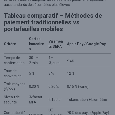
e
aux standards de sécurité les plus élevés.
t
Tableau comparatif – Méthodes de
d
paiement traditionnelles vs
e
portefeuilles mobiles
G
o
Cartes
Viremen
o
Critère
bancaire
Apple Pay / Google Pay
ts SEPA
s
g
Temps de
30 s –
l
1 –
< 2 s
confirmation
2 min
3 jours
e
Taux de
P
5 %
3 %
12 %
conversion
a
Frais moyens
0,30 %
y
0,20 %
0,15 % (varie)
(€/op.)
r
Niveau de
3‑factor
2‑factor
Tokenisation + biométrie
e
sécurité
MFA
d
UE
Compatibilité
70 % des pays (Apple Pay)