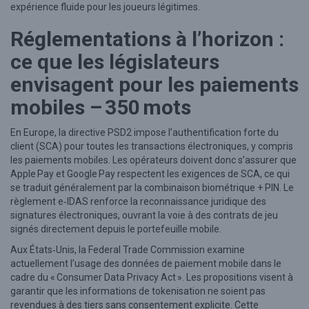
expérience fluide pour les joueurs légitimes.
Réglementations à l’horizon :
ce que les législateurs
envisagent pour les paiements
mobiles – 350 mots
En Europe, la directive PSD2 impose l’authentification forte du
client (SCA) pour toutes les transactions électroniques, y compris
les paiements mobiles. Les opérateurs doivent donc s’assurer que
Apple Pay et Google Pay respectent les exigences de SCA, ce qui
se traduit généralement par la combinaison biométrique + PIN. Le
règlement e‑IDAS renforce la reconnaissance juridique des
signatures électroniques, ouvrant la voie à des contrats de jeu
signés directement depuis le portefeuille mobile.
Aux États‑Unis, la Federal Trade Commission examine
actuellement l’usage des données de paiement mobile dans le
cadre du « Consumer Data Privacy Act ». Les propositions visent à
garantir que les informations de tokenisation ne soient pas
revendues à des tiers sans consentement explicite. Cette