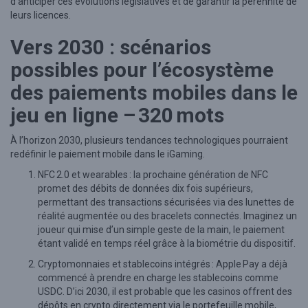
d’anticiper ces évolutions législatives et de garantir la pérennité de
leurs licences.
Vers 2030 : scénarios
possibles pour l’écosystème
des paiements mobiles dans le
jeu en ligne – 320 mots
À l’horizon 2030, plusieurs tendances technologiques pourraient
redéfinir le paiement mobile dans le iGaming.
NFC 2.0 et wearables : la prochaine génération de NFC
promet des débits de données dix fois supérieurs,
permettant des transactions sécurisées via des lunettes de
réalité augmentée ou des bracelets connectés. Imaginez un
joueur qui mise d’un simple geste de la main, le paiement
étant validé en temps réel grâce à la biométrie du dispositif.
Cryptomonnaies et stablecoins intégrés : Apple Pay a déjà
commencé à prendre en charge les stablecoins comme
USDC. D’ici 2030, il est probable que les casinos offrent des
dépôts en crypto directement via le portefeuille mobile,