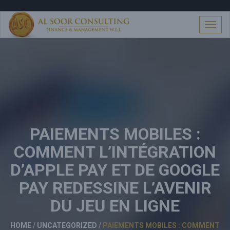
S
k
i
T
p
o
t
g
o
g
c
l
o
e
n
n
t
a
e
v
n
i
t
PAIEMENTS MOBILES :
g
a
COMMENT L’INTÉGRATION
t
i
D’APPLE PAY ET DE GOOGLE
o
n
PAY REDESSINE L’AVENIR
DU JEU EN LIGNE
HOME
/
UNCATEGORIZED
/
PAIEMENTS MOBILES : COMMENT