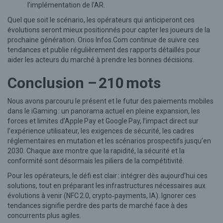
l’implémentation de l’AR.
Quel que soit le scénario, les opérateurs qui anticiperont ces
évolutions seront mieux positionnés pour capter les joueurs de la
prochaine génération. Orios Infos.Com continue de suivre ces
tendances et publie régulièrement des rapports détaillés pour
aider les acteurs du marché à prendre les bonnes décisions.
Conclusion – 210 mots
Nous avons parcouru le présent et le futur des paiements mobiles
dans le iGaming : un panorama actuel en pleine expansion, les
forces et limites d’Apple Pay et Google Pay, l’impact direct sur
l’expérience utilisateur, les exigences de sécurité, les cadres
réglementaires en mutation et les scénarios prospectifs jusqu’en
2030. Chaque axe montre que la rapidité, la sécurité et la
conformité sont désormais les piliers de la compétitivité.
Pour les opérateurs, le défi est clair : intégrer dès aujourd’hui ces
solutions, tout en préparant les infrastructures nécessaires aux
évolutions à venir (NFC 2.0, crypto‑payments, IA). Ignorer ces
tendances signifie perdre des parts de marché face à des
concurrents plus agiles.