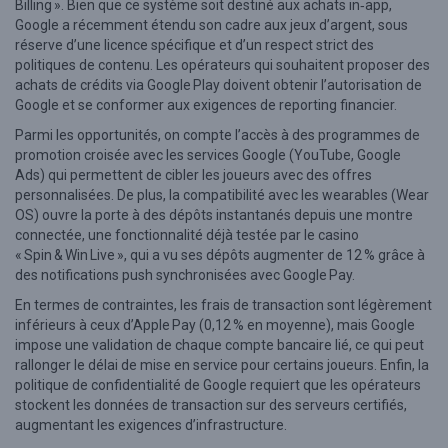
Billing ». Bien que ce système soit destiné aux achats in‑app,
Google a récemment étendu son cadre aux jeux d’argent, sous
réserve d’une licence spécifique et d’un respect strict des
politiques de contenu. Les opérateurs qui souhaitent proposer des
achats de crédits via Google Play doivent obtenir l’autorisation de
Google et se conformer aux exigences de reporting financier.
Parmi les opportunités, on compte l’accès à des programmes de
promotion croisée avec les services Google (YouTube, Google
Ads) qui permettent de cibler les joueurs avec des offres
personnalisées. De plus, la compatibilité avec les wearables (Wear
OS) ouvre la porte à des dépôts instantanés depuis une montre
connectée, une fonctionnalité déjà testée par le casino
« Spin & Win Live », qui a vu ses dépôts augmenter de 12 % grâce à
des notifications push synchronisées avec Google Pay.
En termes de contraintes, les frais de transaction sont légèrement
inférieurs à ceux d’Apple Pay (0,12 % en moyenne), mais Google
impose une validation de chaque compte bancaire lié, ce qui peut
rallonger le délai de mise en service pour certains joueurs. Enfin, la
politique de confidentialité de Google requiert que les opérateurs
stockent les données de transaction sur des serveurs certifiés,
augmentant les exigences d’infrastructure.