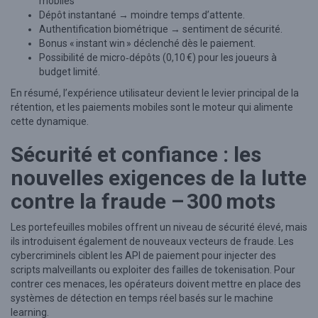
mobiles
Dépôt instantané → moindre temps d’attente.
Authentification biométrique → sentiment de sécurité.
Bonus « instant win » déclenché dès le paiement.
Possibilité de micro‑dépôts (0,10 €) pour les joueurs à
budget limité.
En résumé, l’expérience utilisateur devient le levier principal de la
rétention, et les paiements mobiles sont le moteur qui alimente
cette dynamique.
Sécurité et confiance : les
nouvelles exigences de la lutte
contre la fraude – 300 mots
Les portefeuilles mobiles offrent un niveau de sécurité élevé, mais
ils introduisent également de nouveaux vecteurs de fraude. Les
cybercriminels ciblent les API de paiement pour injecter des
scripts malveillants ou exploiter des failles de tokenisation. Pour
contrer ces menaces, les opérateurs doivent mettre en place des
systèmes de détection en temps réel basés sur le machine
learning.