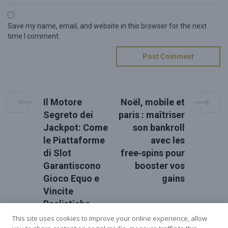
Save my name, email, and website in this browser for the next
time I comment.
P
P
N
Il Motore
Noël, mobile et
r
e
o
Segreto dei
paris : maîtriser
e
x
Jackpot: Come
son bankroll
s
v
t
le Piattaforme
avec les
i
P
t
o
o
di Slot
free‑spins pour
u
s
n
Garantiscono
booster vos
s
t
Gioco Equo e
gains
a
P
Vincite
o
v
s
Realistiche
t
i
This site uses cookies to improve your online experience, allow