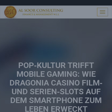
S
k
i
T
p
o
t
g
o
g
c
l
o
e
n
n
t
a
e
v
n
i
t
POP‑KULTUR TRIFFT
g
a
MOBILE GAMING: WIE
t
i
DRAGONIA CASINO FILM‑
o
n
UND SERIEN‑SLOTS AUF
DEM SMARTPHONE ZUM
LEBEN ERWECKT