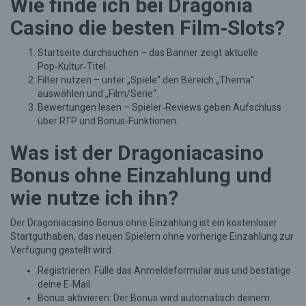
Wie finde ich bei Dragonia
W
Casino die besten Film‑Slots?
i
e
Startseite durchsuchen – das Banner zeigt aktuelle
D
Pop‑Kultur‑Titel.
Filter nutzen – unter „Spiele“ den Bereich „Thema“
r
auswählen und „Film/Serie“.
a
Bewertungen lesen – Spieler‑Reviews geben Aufschluss
g
über RTP und Bonus‑Funktionen.
o
Was ist der Dragoniacasino
n
Bonus ohne Einzahlung und
i
wie nutze ich ihn?
a
C
Der Dragoniacasino Bonus ohne Einzahlung ist ein kostenloser
a
Startguthaben, das neuen Spielern ohne vorherige Einzahlung zur
Verfügung gestellt wird.
s
Registrieren: Fülle das Anmeldeformular aus und bestätige
i
deine E‑Mail.
n
Bonus aktivieren: Der Bonus wird automatisch deinem