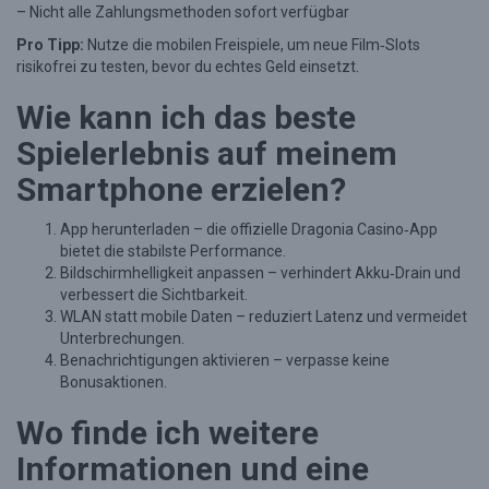
– Nicht alle Zahlungsmethoden sofort verfügbar
Pro Tipp:
Nutze die mobilen Freispiele, um neue Film‑Slots
risikofrei zu testen, bevor du echtes Geld einsetzt.
Wie kann ich das beste
Spielerlebnis auf meinem
Smartphone erzielen?
App herunterladen – die offizielle Dragonia Casino‑App
bietet die stabilste Performance.
Bildschirmhelligkeit anpassen – verhindert Akku‑Drain und
verbessert die Sichtbarkeit.
WLAN statt mobile Daten – reduziert Latenz und vermeidet
Unterbrechungen.
Benachrichtigungen aktivieren – verpasse keine
Bonusaktionen.
Wo finde ich weitere
Informationen und eine