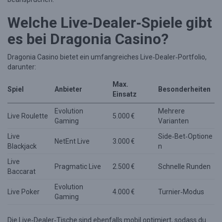
S
Welche Live‑Dealer‑Spiele gibt
l
o
es bei Dragonia Casino?
t
Dragonia Casino bietet ein umfangreiches Live‑Dealer‑Portfolio,
s
darunter:
a
Max.
u
Spiel
Anbieter
Besonderheiten
Einsatz
f
Evolution
Mehrere
d
Live Roulette
5.000 €
Gaming
Varianten
e
Live
Side‑Bet‑Optione
NetEnt Live
3.000 €
m
Blackjack
n
S
Live
Pragmatic Live
2.500 €
Schnelle Runden
m
Baccarat
a
Evolution
Live Poker
4.000 €
Turnier‑Modus
Gaming
r
t
Die Live‑Dealer‑Tische sind ebenfalls mobil optimiert, sodass du