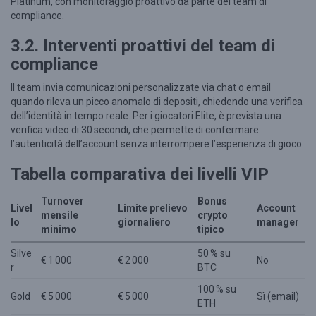
Platinum, con monitoraggio proattivo da parte del team di
l
compliance.
l
3.2. Interventi proattivi del team di
i
compliance
t
Il team invia comunicazioni personalizzate via chat o email
à
quando rileva un picco anomalo di depositi, chiedendo una verifica
a
dell’identità in tempo reale. Per i giocatori Elite, è prevista una
i
verifica video di 30 secondi, che permette di confermare
l’autenticità dell’account senza interrompere l’esperienza di gioco.
g
i
Tabella comparativa dei livelli VIP
o
Turnover
Bonus
c
Livel
Limite prelievo
Account
mensile
crypto
lo
giornaliero
manager
a
minimo
tipico
t
Silve
50 % su
€ 1 000
€ 2 000
No
o
r
BTC
r
100 % su
Gold
€ 5 000
€ 5 000
Sì (email)
ETH
i