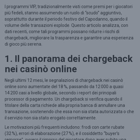
e
I programmi VIP, tradizionalmente visti come premi per i giocatori
più fedeli, stanno assumendo un ruolo di “scudo” aggiuntivo,
c
soprattutto durante il periodo festivo del Capodanno, quando il
o
volume delle transazioni esplode. Questo articolo analizza, con
n
dati recenti, come tali programmi possano ridurre i rischi di
chargeback, migliorare la trasparenza e garantire una esperienza
t
di gioco più serena.
r
1. Il panorama dei chargeback
o
i
nei casinò online
c
Negli ultimi 12 mesi, le segnalazioni di chargeback nei casinò
h
online sono aumentate del 18 %, passando da 12 000 a quasi
a
14 200 casi a livello globale, secondo i report dei principali
processor di pagamento. Un chargeback si verifica quando il
r
titolare della carta richiede alla propria banca di annullare una
g
transazione, sostenendo che essa non sia stata autorizzata o che
il servizio non sia stato erogato correttamente.
e
b
Le motivazioni più frequenti includono: frodi con carte rubate
(32 %), errori di elaborazione (27 %), e il cosiddetto “buyer’s
a
remorse”, ovvero il rimorso del giocatore dopo aver subito una