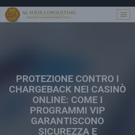
S
k
i
T
p
o
t
g
o
g
c
l
o
e
n
n
t
a
e
v
n
i
t
PROTEZIONE CONTRO I
g
a
CHARGEBACK NEI CASINÒ
t
i
ONLINE: COME I
o
n
PROGRAMMI VIP
GARANTISCONO
SICUREZZA E