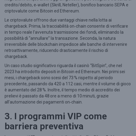
V
credito/debito, e‑wallet (Skrill, Neteller), bonifico bancario SEPA e
criptovalute come Bitcoin ed Ethereum.
I
Le criptovalute offrono due vantaggi chiave nella lotta ai
P
chargeback. Prima, la tracciabilità on‑chain consente di verificare
g
in tempo reale l’avvenuta trasmissione dei fondi, eliminando la
possibilità di “annullare” la transazione. Seconda, la natura
a
irreversibile delle blockchain impedisce alle banche di intervenire
r
retroattivamente, riducendo drasticamente il rischio di
a
chargeback.
n
Un caso studio significativo riguarda il casinò “BitSpin”, che nel
2023 ha introdotto depositi in Bitcoin ed Ethereum. Nei primi sei
t
mesi, i chargeback sono scesi del 73 % rispetto al periodo
i
precedente, passando da 420 a 112 casi, mentre il volume di gioco
s
è aumentato del 28 %. Inoltre, il tempo medio di accredito dei
prelievi è passato da 48 ore a meno di 10 minuti, grazie
c
all’automazione dei pagamenti on‑chain.
o
3. I programmi VIP come
n
barriera preventiva
o
s