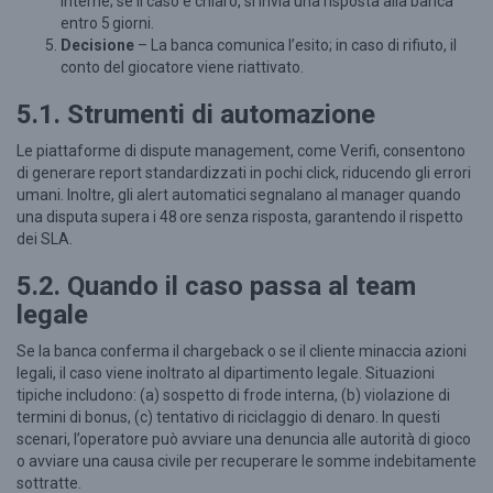
interne; se il caso è chiaro, si invia una risposta alla banca
entro 5 giorni.
Decisione
– La banca comunica l’esito; in caso di rifiuto, il
conto del giocatore viene riattivato.
5.1. Strumenti di automazione
Le piattaforme di dispute management, come Verifi, consentono
di generare report standardizzati in pochi click, riducendo gli errori
umani. Inoltre, gli alert automatici segnalano al manager quando
una disputa supera i 48 ore senza risposta, garantendo il rispetto
dei SLA.
5.2. Quando il caso passa al team
legale
Se la banca conferma il chargeback o se il cliente minaccia azioni
legali, il caso viene inoltrato al dipartimento legale. Situazioni
tipiche includono: (a) sospetto di frode interna, (b) violazione di
termini di bonus, (c) tentativo di riciclaggio di denaro. In questi
scenari, l’operatore può avviare una denuncia alle autorità di gioco
o avviare una causa civile per recuperare le somme indebitamente
sottratte.