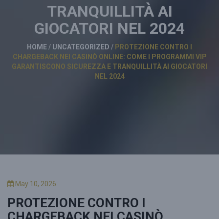
TRANQUILLITÀ AI
GIOCATORI NEL 2024
HOME
/
UNCATEGORIZED
/
PROTEZIONE CONTRO I
CHARGEBACK NEI CASINÒ ONLINE: COME I PROGRAMMI VIP
GARANTISCONO SICUREZZA E TRANQUILLITÀ AI GIOCATORI
NEL 2024
P
May 10, 2026
o
PROTEZIONE CONTRO I
s
t
CHARGEBACK NEI CASINÒ