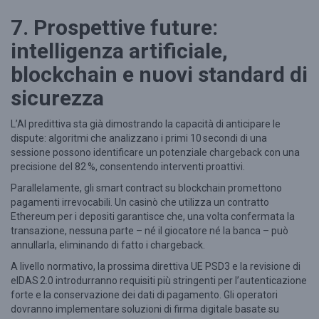
7. Prospettive future:
intelligenza artificiale,
blockchain e nuovi standard di
sicurezza
L’AI predittiva sta già dimostrando la capacità di anticipare le
dispute: algoritmi che analizzano i primi 10 secondi di una
sessione possono identificare un potenziale chargeback con una
precisione del 82 %, consentendo interventi proattivi.
Parallelamente, gli smart contract su blockchain promettono
pagamenti irrevocabili. Un casinò che utilizza un contratto
Ethereum per i depositi garantisce che, una volta confermata la
transazione, nessuna parte – né il giocatore né la banca – può
annullarla, eliminando di fatto i chargeback.
A livello normativo, la prossima direttiva UE PSD3 e la revisione di
eIDAS 2.0 introdurranno requisiti più stringenti per l’autenticazione
forte e la conservazione dei dati di pagamento. Gli operatori
dovranno implementare soluzioni di firma digitale basate su