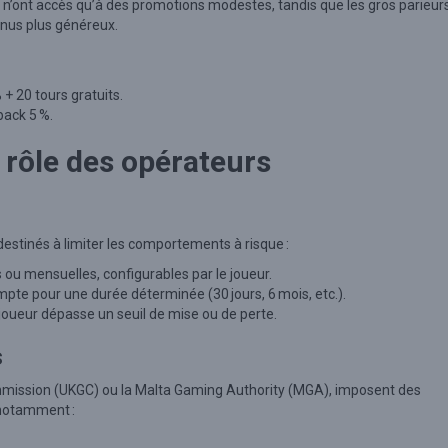
e n’ont accès qu’à des promotions modestes, tandis que les gros parieur
onus plus généreux.
+ 20 tours gratuits.
back 5 %.
 rôle des opérateurs
destinés à limiter les comportements à risque :
ou mensuelles, configurables par le joueur.
mpte pour une durée déterminée (30 jours, 6 mois, etc.).
n joueur dépasse un seuil de mise ou de perte.
s
mmission (UKGC) ou la Malta Gaming Authority (MGA), imposent des
 notamment :