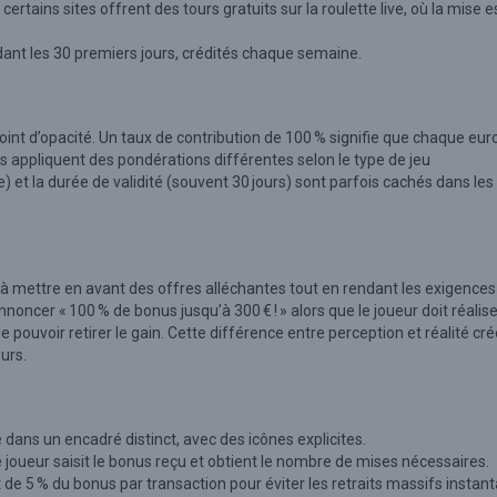
 certains sites offrent des tours gratuits sur la roulette live, où la mise e
ant les 30 premiers jours, crédités chaque semaine.
point d’opacité. Un taux de contribution de 100 % signifie que chaque eur
s appliquent des pondérations différentes selon le type de jeu
se) et la durée de validité (souvent 30 jours) sont parfois cachés dans les
t à mettre en avant des offres alléchantes tout en rendant les exigences
nnoncer « 100 % de bonus jusqu’à 300 € ! » alors que le joueur doit réalis
e pouvoir retirer le gain. Cette différence entre perception et réalité cr
urs.
 dans un encadré distinct, avec des icônes explicites.
 le joueur saisit le bonus reçu et obtient le nombre de mises nécessaires.
 de 5 % du bonus par transaction pour éviter les retraits massifs instan