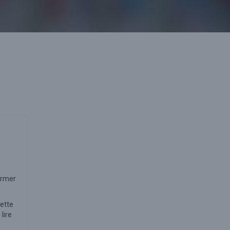
former
lette
lire