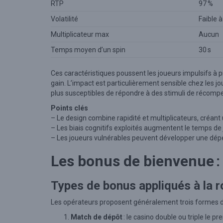
l
RTP
97 %
e
Volatilité
Faible 
s
Multiplicateur max
Aucun
e
Temps moyen d’un spin
30 s
n
j
Ces caractéristiques poussent les joueurs impulsifs à p
gain. L’impact est particulièrement sensible chez les j
e
plus susceptibles de répondre à des stimuli de récomp
u
Points clés
x
– Le design combine rapidité et multiplicateurs, créan
é
– Les biais cognitifs exploités augmentent le temps de
– Les joueurs vulnérables peuvent développer une dépe
t
h
Les bonus de bienvenue : 
i
q
Types de bonus appliqués à la ro
u
Les opérateurs proposent généralement trois formes de
e
Match de dépôt
: le casino double ou triple le pr