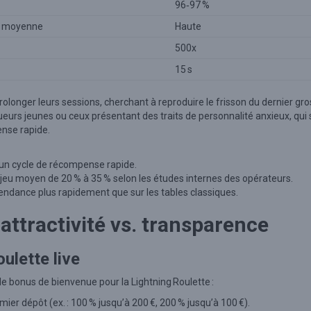
96‑97 %
à moyenne
Haute
500x
15 s
rolonger leurs sessions, cherchant à reproduire le frisson du dernier gro
oueurs jeunes ou ceux présentant des traits de personnalité anxieux, qui
ense rapide.
t un cycle de récompense rapide.
 jeu moyen de 20 % à 35 % selon les études internes des opérateurs.
ndance plus rapidement que sur les tables classiques.
attractivité vs. transparence
ulette live
 bonus de bienvenue pour la Lightning Roulette :
emier dépôt (ex. : 100 % jusqu’à 200 €, 200 % jusqu’à 100 €).