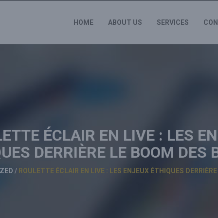
HOME
ABOUT US
SERVICES
CON
ETTE ÉCLAIR EN LIVE : LES E
QUES DERRIÈRE LE BOOM DES 
ZED
/
ROULETTE ÉCLAIR EN LIVE : LES ENJEUX ÉTHIQUES DERRIÈR