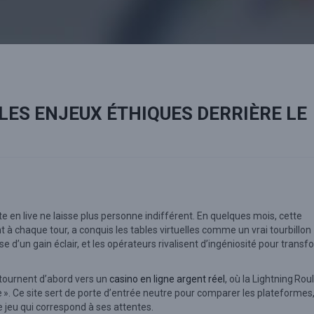
 LES ENJEUX ÉTHIQUES DERRIÈRE LE
e en live ne laisse plus personne indifférent. En quelques mois, cette
nt à chaque tour, a conquis les tables virtuelles comme un vrai tourbillon
se d’un gain éclair, et les opérateurs rivalisent d’ingéniosité pour trans
 tournent d’abord vers un
casino en ligne argent réel
, où la Lightning Rou
 ». Ce site sert de porte d’entrée neutre pour comparer les plateformes, 
 jeu qui correspond à ses attentes.