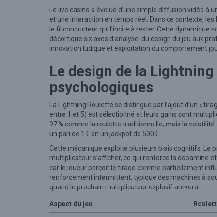
t
Le live casino a évolué d’une simple diffusion vidéo à 
t
et une interaction en temps réel. Dans ce contexte, les bo
e
le fil conducteur qui l’incite à rester. Cette dynamique 
décortique six axes d’analyse, du design du jeu aux pra
é
innovation ludique et exploitation du comportement jou
c
Le design de la Lightning 
l
a
psychologiques
i
La Lightning Roulette se distingue par l’ajout d’un « t
r
entre 1 et 5) est sélectionné et leurs gains sont multip
e
97 % comme la roulette traditionnelle, mais la volatil
un pari de 1 € en un jackpot de 500 €.
n
Cette mécanique exploite plusieurs biais cognitifs. Le p
l
multiplicateur s’afficher, ce qui renforce la dopamine et 
i
car le joueur perçoit le tirage comme partiellement infl
v
renforcement intermittent, typique des machines à sous «
quand le prochain multiplicateur explosif arrivera.
e
Aspect du jeu
:
Roulett