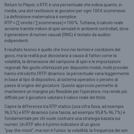
i
Return to Player, o RTP, è una percentuale che indica quanto, in
d
media, una slot restituisce ai giocatori per ogni 100 € scommessi.
La definizione matematica è semplice:
a
RTP = (∑ vincite / ∑ scommesse) × 100 %. Tuttavia, il calcolo reale
y
avviene tramite milioni di spin simulati in ambienti controllati, dove
:
il generatore di numeri casuali (RNG) è testato da auditor
indipendenti.
l
Il risultato teorico è quello che trovi nei termini e condizioni del
a
gioco, ma la realtà può discostarsi a causa di fattori come la
G
volatilità, la dimensione del campione di spin e le impostazioni
regionali. Nei giochi ottimizzati per dispositivi mobili, molti provider
u
hanno introdotto l’RTP dinamico: la percentuale varia leggermente
i
in base al tipo di dispositivo, al sistema operativo o persino al
d
paese di origine del giocatore. Questo approccio permette di
mantenere un margine più flessibile per l’operatore, ma rende più
a
difficile per il giocatore valutare il valore reale del titolo.
D
Capire la differenza tra RTP statico (una cifra fissa, ad esempio
e
96,5 %) e RTP dinamico (una fascia, ad esempio 95,8 %‑96,7 %) è
f
fondamentale per chi vuole costruire una strategia basata sui
numeri. Un RTP alto è il primo indicatore di un gioco
i
“pay‑the‑most”, ma non è l’unico: la volatilità, la frequenza dei win