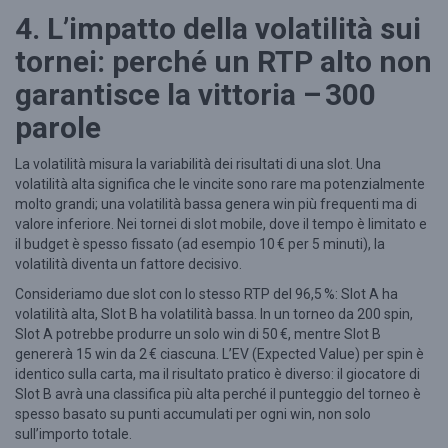
4. L’impatto della volatilità sui
tornei: perché un RTP alto non
garantisce la vittoria – 300
parole
La volatilità misura la variabilità dei risultati di una slot. Una
volatilità alta significa che le vincite sono rare ma potenzialmente
molto grandi; una volatilità bassa genera win più frequenti ma di
valore inferiore. Nei tornei di slot mobile, dove il tempo è limitato e
il budget è spesso fissato (ad esempio 10 € per 5 minuti), la
volatilità diventa un fattore decisivo.
Consideriamo due slot con lo stesso RTP del 96,5 %: Slot A ha
volatilità alta, Slot B ha volatilità bassa. In un torneo da 200 spin,
Slot A potrebbe produrre un solo win di 50 €, mentre Slot B
genererà 15 win da 2 € ciascuna. L’EV (Expected Value) per spin è
identico sulla carta, ma il risultato pratico è diverso: il giocatore di
Slot B avrà una classifica più alta perché il punteggio del torneo è
spesso basato su punti accumulati per ogni win, non solo
sull’importo totale.