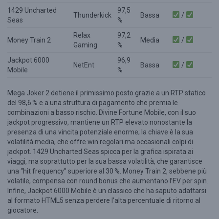
l
1429 Uncharted
97,5
2
Thunderkick
Bassa
/
Seas
%
0
Relax
97,2
Money Train 2
Media
/
2
Gaming
%
4
Jackpot 6000
96,9
NetEnt
Bassa
/
Mobile
%
Mega Joker 2 detiene il primissimo posto grazie a un RTP statico
del 98,6 % e a una struttura di pagamento che premia le
combinazioni a basso rischio. Divine Fortune Mobile, con il suo
jackpot progressivo, mantiene un RTP elevato nonostante la
presenza di una vincita potenziale enorme; la chiave è la sua
volatilità media, che offre win regolari ma occasionali colpi di
jackpot. 1429 Uncharted Seas spicca per la grafica ispirata ai
viaggi, ma soprattutto per la sua bassa volatilità, che garantisce
una “hit frequency” superiore al 30 %. Money Train 2, sebbene più
volatile, compensa con round bonus che aumentano l’EV per spin.
Infine, Jackpot 6000 Mobile è un classico che ha saputo adattarsi
al formato HTML5 senza perdere l’alta percentuale di ritorno al
giocatore.