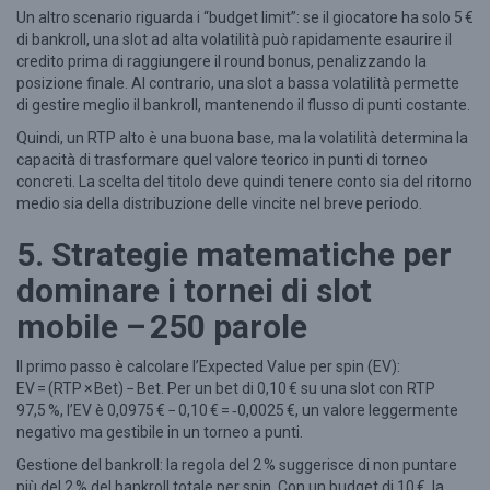
Un altro scenario riguarda i “budget limit”: se il giocatore ha solo 5 €
di bankroll, una slot ad alta volatilità può rapidamente esaurire il
credito prima di raggiungere il round bonus, penalizzando la
posizione finale. Al contrario, una slot a bassa volatilità permette
di gestire meglio il bankroll, mantenendo il flusso di punti costante.
Quindi, un RTP alto è una buona base, ma la volatilità determina la
capacità di trasformare quel valore teorico in punti di torneo
concreti. La scelta del titolo deve quindi tenere conto sia del ritorno
medio sia della distribuzione delle vincite nel breve periodo.
5. Strategie matematiche per
dominare i tornei di slot
mobile – 250 parole
Il primo passo è calcolare l’Expected Value per spin (EV):
EV = (RTP × Bet) − Bet. Per un bet di 0,10 € su una slot con RTP
97,5 %, l’EV è 0,0975 € − 0,10 € = ‑0,0025 €, un valore leggermente
negativo ma gestibile in un torneo a punti.
Gestione del bankroll: la regola del 2 % suggerisce di non puntare
più del 2 % del bankroll totale per spin. Con un budget di 10 €, la