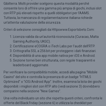
Gibilterra. Molti provider scelgono questa modalità perché
consente loro di offrire una gamma più ampia di giochi, inclusi slot
con RTP più elevati rispetto a quelli obbligatori per l’AAMS.
Tuttavia, la mancanza di regolamentazione italiana richiede
un’attenta valutazione della sicurezza.
Criteri di selezione consigliati da Httpswww.Esportsbets.Com:
Licenza valida da un’autorità riconosciuta (Curacao, Malta
Gaming Authority, UKGC).
Certificazione eCOGRA o iTech Labs per l’audit dell’RTP.
Crittografia SSL a 256 bit per proteggere i dati finanziari.
Disponibilità di una app mobile nativa per iOS e Android.
Sezione tornei ben strutturata, con regole trasparenti e
leaderboard aggiornate.
Per verificare la compatibilità mobile, accedi alla pagina “Mobile
Casino” del sito e controlla la presenza di un badge “HTML5
Optimized” o “iOS/Android App”. Inoltre, esamina la lista dei giochi
disponibili: i migliori slot con RTP alto (vedi sezione 3) dovrebbero
comparire nella sezione “New Games”.
Una volta individuato un sito che rispetta questi criteri, confronta le
offerte del Black Friday (sezione 6) e utilizza la checklist per