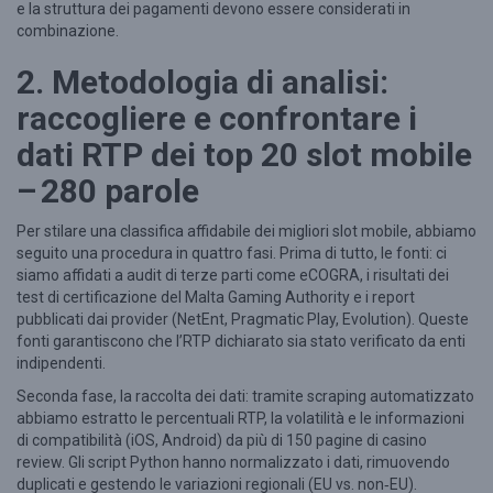
n
e la struttura dei pagamenti devono essere considerati in
combinazione.
i
t
2. Metodologia di analisi:
i
raccogliere e confrontare i
v
dati RTP dei top 20 slot mobile
a
– 280 parole
a
i
Per stilare una classifica affidabile dei migliori slot mobile, abbiamo
S
seguito una procedura in quattro fasi. Prima di tutto, le fonti: ci
siamo affidati a audit di terze parti come eCOGRA, i risultati dei
l
test di certificazione del Malta Gaming Authority e i report
o
pubblicati dai provider (NetEnt, Pragmatic Play, Evolution). Queste
fonti garantiscono che l’RTP dichiarato sia stato verificato da enti
t
indipendenti.
M
Seconda fase, la raccolta dei dati: tramite scraping automatizzato
o
abbiamo estratto le percentuali RTP, la volatilità e le informazioni
b
di compatibilità (iOS, Android) da più di 150 pagine di casino
review. Gli script Python hanno normalizzato i dati, rimuovendo
i
duplicati e gestendo le variazioni regionali (EU vs. non‑EU).