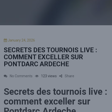
P
January 24, 2026
o
SECRETS DES TOURNOIS LIVE :
s
t
COMMENT EXCELLER SUR
e
PONTDARC ARDECHE
d
o
n
o
No Comments
123 views
Share
n
Secrets des tournois live :
S
e
comment exceller sur
c
Pontdarc Ardeche
r