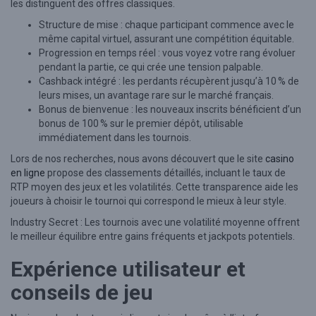
les distinguent des offres classiques.
v
Structure de mise : chaque participant commence avec le
e
même capital virtuel, assurant une compétition équitable.
Progression en temps réel : vous voyez votre rang évoluer
:
pendant la partie, ce qui crée une tension palpable.
c
Cashback intégré : les perdants récupèrent jusqu’à 10 % de
leurs mises, un avantage rare sur le marché français.
o
Bonus de bienvenue : les nouveaux inscrits bénéficient d’un
m
bonus de 100 % sur le premier dépôt, utilisable
m
immédiatement dans les tournois.
e
Lors de nos recherches, nous avons découvert que le site
casino
en ligne
propose des classements détaillés, incluant le taux de
n
RTP moyen des jeux et les volatilités. Cette transparence aide les
t
joueurs à choisir le tournoi qui correspond le mieux à leur style.
e
Industry Secret : Les tournois avec une volatilité moyenne offrent
x
le meilleur équilibre entre gains fréquents et jackpots potentiels.
c
Expérience utilisateur et
e
conseils de jeu
l
l