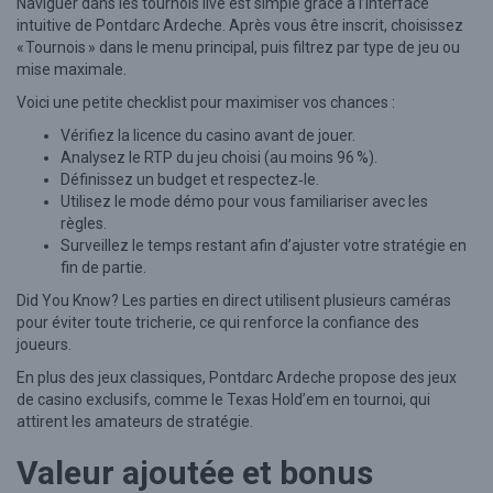
Naviguer dans les tournois live est simple grâce à l’interface
intuitive de Pontdarc Ardeche. Après vous être inscrit, choisissez
e
« Tournois » dans le menu principal, puis filtrez par type de jeu ou
r
mise maximale.
s
Voici une petite checklist pour maximiser vos chances :
u
Vérifiez la licence du casino avant de jouer.
r
Analysez le RTP du jeu choisi (au moins 96 %).
Définissez un budget et respectez‑le.
P
Utilisez le mode démo pour vous familiariser avec les
o
règles.
n
Surveillez le temps restant afin d’ajuster votre stratégie en
fin de partie.
t
Did You Know? Les parties en direct utilisent plusieurs caméras
d
pour éviter toute tricherie, ce qui renforce la confiance des
a
joueurs.
r
En plus des jeux classiques, Pontdarc Ardeche propose des jeux
c
de casino exclusifs, comme le Texas Hold’em en tournoi, qui
attirent les amateurs de stratégie.
A
r
Valeur ajoutée et bonus
d