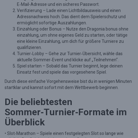
u
E‑Mail-Adresse und ein sicheres Passwort.
h
Verifizierung – Lade einen Lichtbildausweis und einen
Adressnachweis hoch. Das dient dem Spielerschutz und
e
ermöglicht sofortige Auszahlungen.
i
Einzahlung oder Bonus – Nutze den Dragonia bonus ohne
einzahlung, um ohne eigenes Geld zu starten, oder tätige
ß
eine kleine Einzahlung, um dich für größere Turniere zu
e
qualifizieren.
n
Turnier‑Lobby – Gehe zur Turnier‑Übersicht, wähle das
aktuelle Sommer‑Event und klicke auf „Teilnehmen“.
G
Spiel starten – Sobald das Turnier beginnt, lege deinen
e
Einsatz fest und spiele das vorgesehene Spiel.
w
Durch diese einfache Vorgehensweise bist du in wenigen Minuten
i
startklar und kannst sofort mit dem Wettbewerb beginnen.
n
Die beliebtesten
n
Sommer‑Turnier‑Formate im
e
Überblick
n
• Slot‑Marathon – Spiele einen festgelegten Slot so lange wie