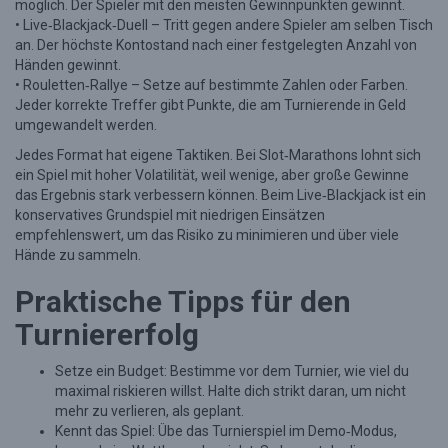
möglich. Der Spieler mit den meisten Gewinnpunkten gewinnt.
• Live‑Blackjack‑Duell – Tritt gegen andere Spieler am selben Tisch
an. Der höchste Kontostand nach einer festgelegten Anzahl von
Händen gewinnt.
• Rouletten‑Rallye – Setze auf bestimmte Zahlen oder Farben.
Jeder korrekte Treffer gibt Punkte, die am Turnierende in Geld
umgewandelt werden.
Jedes Format hat eigene Taktiken. Bei Slot‑Marathons lohnt sich
ein Spiel mit hoher Volatilität, weil wenige, aber große Gewinne
das Ergebnis stark verbessern können. Beim Live‑Blackjack ist ein
konservatives Grundspiel mit niedrigen Einsätzen
empfehlenswert, um das Risiko zu minimieren und über viele
Hände zu sammeln.
Praktische Tipps für den
Turniererfolg
Setze ein Budget: Bestimme vor dem Turnier, wie viel du
maximal riskieren willst. Halte dich strikt daran, um nicht
mehr zu verlieren, als geplant.
Kennt das Spiel: Übe das Turnierspiel im Demo‑Modus,