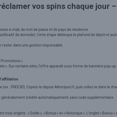
 réclamer vos spins chaque jour –
resse e‑mail, de mot de passe et de pays de résidence.
justificatif de domicile). Cette étape débloque le plafond de dépôt et aut
r rester dans une gestion responsable.
 Promotions ».
ts ». Sur certains sites, l’offre apparaît sous forme de bannière pop‑up 
affiliation
ex. : FREE30). Copiez‑le depuis Allrecipes.Fr, puis collez‑le dans le c
us est généralement crédité automatiquement, sans code supplémentaire.
trois onglets : « Solde », « Bonus » et « Historique ». L’onglet « Bonus » 