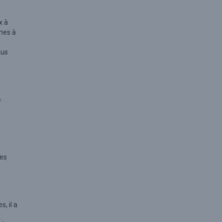
x à
ines à
lus
e
les
, il a