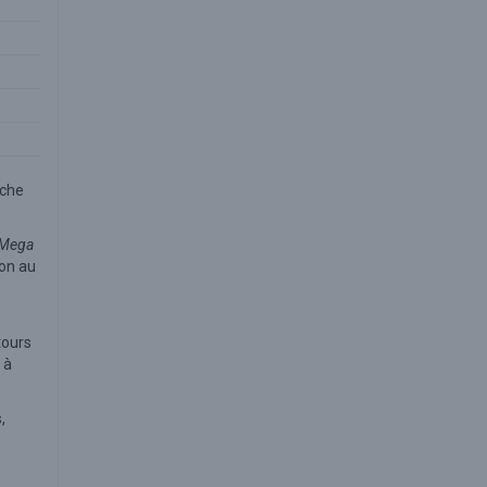
oche
Mega
ion au
tours
 à
,