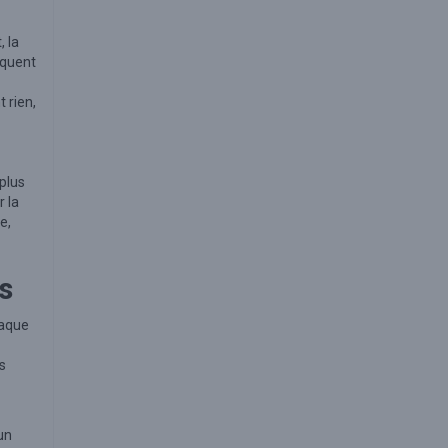
, la
équent
 rien,
 plus
r la
e,
s
haque
fs
un