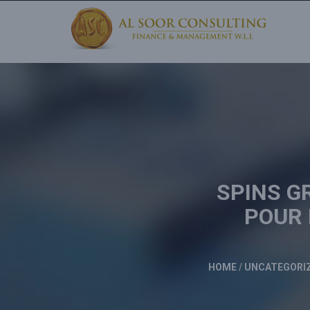
S
k
i
p
t
o
c
o
n
t
e
n
t
SPINS GR
POUR 
HOME
/
UNCATEGORI