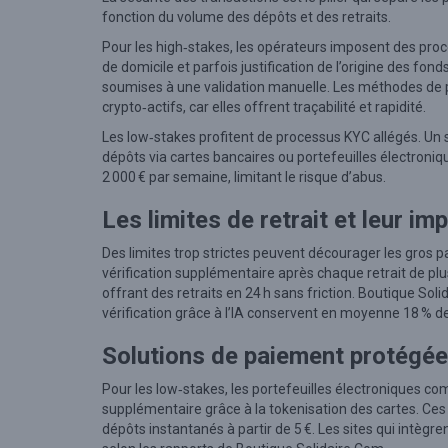
u
fonction du volume des dépôts et des retraits.
s
Pour les high‑stakes, les opérateurs imposent des proc
c
de domicile et parfois justification de l’origine des fond
o
soumises à une validation manuelle. Les méthodes de p
crypto‑actifs, car elles offrent traçabilité et rapidité.
n
Les low‑stakes profitent de processus KYC allégés. Un si
v
dépôts via cartes bancaires ou portefeuilles électron
i
2 000 € par semaine, limitant le risque d’abus.
e
Les limites de retrait et leur i
n
t
Des limites trop strictes peuvent décourager les gros pa
vérification supplémentaire après chaque retrait de pl
l
offrant des retraits en 24 h sans friction. Boutique So
e
vérification grâce à l’IA conservent en moyenne 18 % d
m
Solutions de paiement protégées
i
Pour les low‑stakes, les portefeuilles électroniques c
e
supplémentaire grâce à la tokenisation des cartes. Ces
u
dépôts instantanés à partir de 5 €. Les sites qui intègre