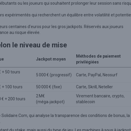
s débutants ou les joueurs qui souhaitent prolonger leur session sans risq
ueurs expérimentés qui recherchent un équilibre entre volatilité et potentie
sieurs centaines d’euros pour les gros jackpots. Réservés aux joueurs
ance au risque élevée.
lon le niveau de mise
Méthodes de paiement
ue
Jackpot moyen
privilégiées
 + 50 tours
5 000 € (progressif)
Carte, PayPal, Neosurf
€ + 100 tours
50 000 € (fixe)
Carte, Skrill, Neteller
2 M€
Virement bancaire, crypto,
 € + 200 tours
(méga‑jackpot)
stablecoin
 Solidaire.Com, qui analyse la transparence des conditions de bonus, la
.
ant du stake, mais aussi du type de jeu. Les machines à sous à jackpot