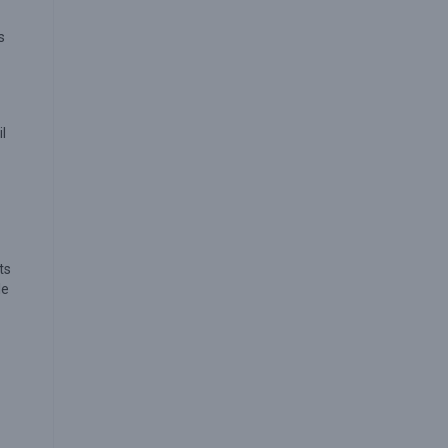
s
l
ts
le