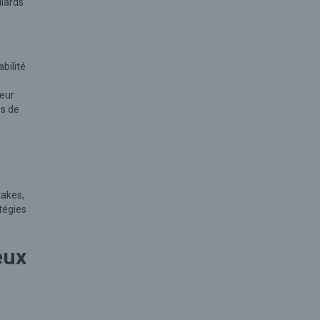
liards
bilité
ueur
ns de
takes,
atégies
eux