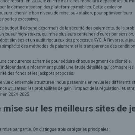
nce record : en 2024, le chiffre d’affaires mondial a dépassé les 90 mil
et par la démocratisation des plateformes mobiles. Cette explosion
urs : choisir le bon niveau de mise, ou « stake », pour optimiser leurs
es pertes excessives.
de budget. Il dépend désormais de la sécurité des paiements, de la proba
. Un joueur high‑stakes, qui mise plusieurs centaines d’euros par session,
dépôt élevées et un audit rigoureux des processus KYC. À l’inverse, le jo
 la simplicité des méthodes de paiement et la transparence des conditio
t une concurrence acharnée pour séduire chaque segment de clientèle.
t indépendant, a récemment publié une étude détaillée qui compare les
rité des fonds et les jackpots proposés.
ne vue d’ensemble structurée : nous passerons en revue les différents s
ce utilisateur, les probabilités de gain, l’impact de la régulation, les str
ur en 2024‑2025.
mise sur les meilleurs sites de j
ise par partie. On distingue trois catégories principales :