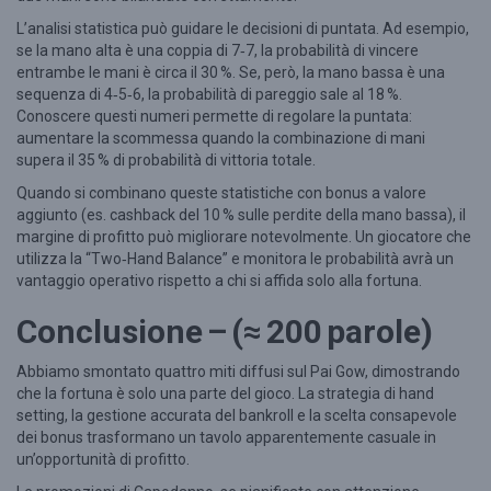
L’analisi statistica può guidare le decisioni di puntata. Ad esempio,
se la mano alta è una coppia di 7‑7, la probabilità di vincere
entrambe le mani è circa il 30 %. Se, però, la mano bassa è una
sequenza di 4‑5‑6, la probabilità di pareggio sale al 18 %.
Conoscere questi numeri permette di regolare la puntata:
aumentare la scommessa quando la combinazione di mani
supera il 35 % di probabilità di vittoria totale.
Quando si combinano queste statistiche con bonus a valore
aggiunto (es. cashback del 10 % sulle perdite della mano bassa), il
margine di profitto può migliorare notevolmente. Un giocatore che
utilizza la “Two‑Hand Balance” e monitora le probabilità avrà un
vantaggio operativo rispetto a chi si affida solo alla fortuna.
Conclusione – (≈ 200 parole)
Abbiamo smontato quattro miti diffusi sul Pai Gow, dimostrando
che la fortuna è solo una parte del gioco. La strategia di hand
setting, la gestione accurata del bankroll e la scelta consapevole
dei bonus trasformano un tavolo apparentemente casuale in
un’opportunità di profitto.