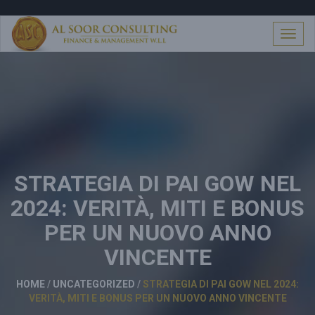
S
k
i
T
p
o
t
g
o
g
c
l
o
e
n
n
t
a
e
v
n
i
t
STRATEGIA DI PAI GOW NEL
g
a
2024: VERITÀ, MITI E BONUS
t
i
PER UN NUOVO ANNO
o
n
VINCENTE
HOME
/
UNCATEGORIZED
/
STRATEGIA DI PAI GOW NEL 2024:
VERITÀ, MITI E BONUS PER UN NUOVO ANNO VINCENTE