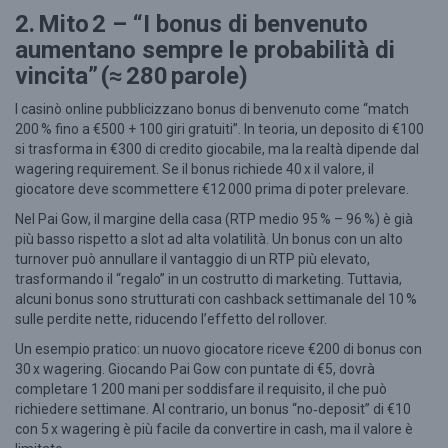
t
2. Mito 2 – “I bonus di benvenuto
i
aumentano sempre le probabilità di
e
vincita” (≈ 280 parole)
B
I casinò online pubblicizzano bonus di benvenuto come “match
o
200 % fino a €500 + 100 giri gratuiti”. In teoria, un deposito di €100
n
si trasforma in €300 di credito giocabile, ma la realtà dipende dal
wagering requirement. Se il bonus richiede 40 x il valore, il
u
giocatore deve scommettere €12 000 prima di poter prelevare.
s
Nel Pai Gow, il margine della casa (RTP medio 95 % – 96 %) è già
p
più basso rispetto a slot ad alta volatilità. Un bonus con un alto
e
turnover può annullare il vantaggio di un RTP più elevato,
trasformando il “regalo” in un costrutto di marketing. Tuttavia,
r
alcuni bonus sono strutturati con cashback settimanale del 10 %
u
sulle perdite nette, riducendo l’effetto del rollover.
n
Un esempio pratico: un nuovo giocatore riceve €200 di bonus con
N
30 x wagering. Giocando Pai Gow con puntate di €5, dovrà
completare 1 200 mani per soddisfare il requisito, il che può
u
richiedere settimane. Al contrario, un bonus “no‑deposit” di €10
o
con 5 x wagering è più facile da convertire in cash, ma il valore è