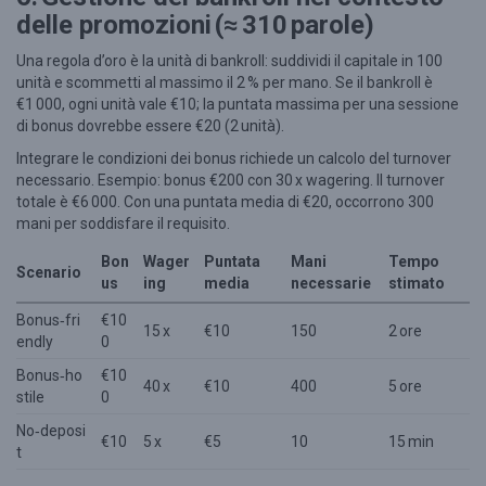
delle promozioni (≈ 310 parole)
Una regola d’oro è la unità di bankroll: suddividi il capitale in 100
unità e scommetti al massimo il 2 % per mano. Se il bankroll è
€1 000, ogni unità vale €10; la puntata massima per una sessione
di bonus dovrebbe essere €20 (2 unità).
Integrare le condizioni dei bonus richiede un calcolo del turnover
necessario. Esempio: bonus €200 con 30 x wagering. Il turnover
totale è €6 000. Con una puntata media di €20, occorrono 300
mani per soddisfare il requisito.
Bon
Wager
Puntata
Mani
Tempo
Scenario
us
ing
media
necessarie
stimato
Bonus‑fri
€10
15 x
€10
150
2 ore
endly
0
Bonus‑ho
€10
40 x
€10
400
5 ore
stile
0
No‑deposi
€10
5 x
€5
10
15 min
t