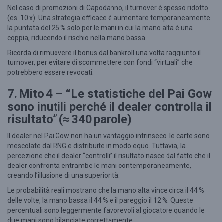
Nel caso di promozioni di Capodanno, il turnover è spesso ridotto
(es. 10 x). Una strategia efficace è aumentare temporaneamente
la puntata del 25 % solo per le mani in cui la mano alta è una
coppia, riducendo il rischio nella mano bassa.
Ricorda di rimuovere il bonus dal bankroll una volta raggiunto il
turnover, per evitare di scommettere con fondi “virtuali” che
potrebbero essere revocati.
7. Mito 4 – “Le statistiche del Pai Gow
sono inutili perché il dealer controlla il
risultato” (≈ 340 parole)
Il dealer nel Pai Gow non ha un vantaggio intrinseco: le carte sono
mescolate dal RNG e distribuite in modo equo. Tuttavia, la
percezione che il dealer “controlli” il risultato nasce dal fatto che il
dealer confronta entrambe le mani contemporaneamente,
creando l’illusione di una superiorità.
Le probabilità reali mostrano che la mano alta vince circa il 44 %
delle volte, la mano bassa il 44 % e il pareggio il 12 %. Queste
percentuali sono leggermente favorevoli al giocatore quando le
due mani sono bilanciate correttamente.