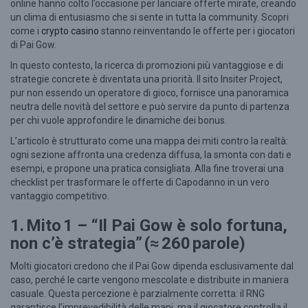
r
online hanno colto l’occasione per lanciare offerte mirate, creando
un clima di entusiasmo che si sente in tutta la community. Scopri
a
come i
crypto casino
stanno reinventando le offerte per i giocatori
t
di Pai Gow.
e
In questo contesto, la ricerca di promozioni più vantaggiose e di
g
strategie concrete è diventata una priorità. Il sito Insiter Project,
pur non essendo un operatore di gioco, fornisce una panoramica
i
neutra delle novità del settore e può servire da punto di partenza
a
per chi vuole approfondire le dinamiche dei bonus.
d
L’articolo è strutturato come una mappa dei miti contro la realtà:
ogni sezione affronta una credenza diffusa, la smonta con dati e
i
esempi, e propone una pratica consigliata. Alla fine troverai una
P
checklist per trasformare le offerte di Capodanno in un vero
a
vantaggio competitivo.
i
1. Mito 1 – “Il Pai Gow è solo fortuna,
G
non c’è strategia” (≈ 260 parole)
o
Molti giocatori credono che il Pai Gow dipenda esclusivamente dal
w
caso, perché le carte vengono mescolate e distribuite in maniera
n
casuale. Questa percezione è parzialmente corretta: il RNG
garantisce l’imprevedibilità delle mani, ma il giocatore controlla il