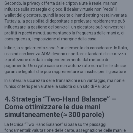
Secondo, la privacy offerta dalle criptovalute è reale, ma non
influisce sulla strategia di gioco. Il dealer virtuale non “vede” il
wallet del giocatore, quindi la scelta di hand setting resta invariata.
Tuttavia, la possibilità di depositare e prelevare rapidamente può
influenzare la gestione del bankroll: un giocatore può reinvestire i
profitti in pochi minuti, aumentando la frequenza delle mani e, di
conseguenza, l’esposizione al margine della casa.
Infine, la regolamentazione è un elemento da considerare. In Italia,
i casinò con licenza ADM devono rispettare standard di sicurezza
e protezione dei dati, indipendentemente dal metodo di
pagamento. Un crypto casino non autorizzato non offre le stesse
garanzie legali, il che può rappresentare un rischio per il giocatore.
In sintesi, la sicurezza delle transazioni è un vantaggio, ma non è
l’unico criterio per valutare la solidità di un sito di Pai Gow.
4. Strategia “Two‑Hand Balance” –
Come ottimizzare le due mani
simultaneamente (≈ 300 parole)
La tecnica “Two‑Hand Balance” si basa su tre passaggi
fondamentali: valutazione delle carte, assegnazione delle mani e