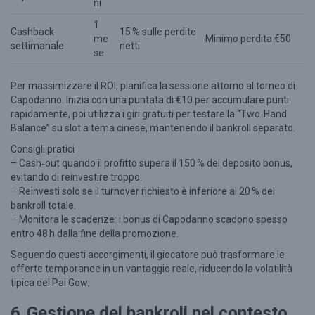
ni
1
Cashback
15 % sulle perdite
me
Minimo perdita €50
settimanale
netti
se
Per massimizzare il ROI, pianifica la sessione attorno al torneo di
Capodanno. Inizia con una puntata di €10 per accumulare punti
rapidamente, poi utilizza i giri gratuiti per testare la “Two‑Hand
Balance” su slot a tema cinese, mantenendo il bankroll separato.
Consigli pratici
– Cash‑out quando il profitto supera il 150 % del deposito bonus,
evitando di reinvestire troppo.
– Reinvesti solo se il turnover richiesto è inferiore al 20 % del
bankroll totale.
– Monitora le scadenze: i bonus di Capodanno scadono spesso
entro 48 h dalla fine della promozione.
Seguendo questi accorgimenti, il giocatore può trasformare le
offerte temporanee in un vantaggio reale, riducendo la volatilità
tipica del Pai Gow.
6. Gestione del bankroll nel contesto