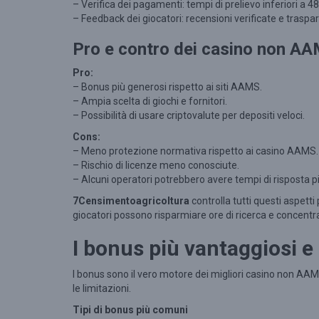
a
– Verifica dei pagamenti: tempi di prelievo inferiori a 48
– Feedback dei giocatori: recensioni verificate e traspar
s
s
Pro e contro dei casino non A
i
Pro:
m
– Bonus più generosi rispetto ai siti AAMS.
i
– Ampia scelta di giochi e fornitori.
– Possibilità di usare criptovalute per depositi veloci.
z
Cons:
z
– Meno protezione normativa rispetto ai casino AAMS.
a
– Rischio di licenze meno conosciute.
– Alcuni operatori potrebbero avere tempi di risposta pi
r
e
7Censimentoagricoltura
controlla tutti questi aspetti
giocatori possono risparmiare ore di ricerca e concentra
i
b
I bonus più vantaggiosi e 
o
I bonus sono il vero motore dei migliori casino non AAM
n
le limitazioni.
u
Tipi di bonus più comuni