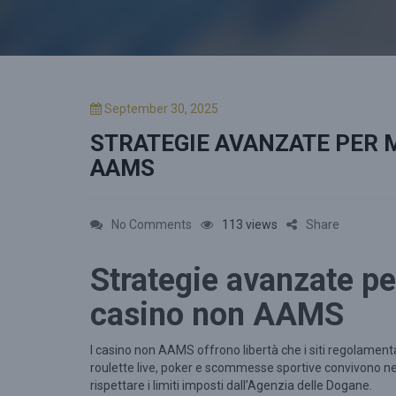
P
September 30, 2025
o
STRATEGIE AVANZATE PER 
s
t
AAMS
e
d
o
o
No Comments
113 views
Share
n
n
Strategie avanzate p
S
t
casino non AAMS
r
a
I casino non AAMS offrono libertà che i siti regolamentat
roulette live, poker e scommesse sportive convivono nel
t
rispettare i limiti imposti dall’Agenzia delle Dogane.