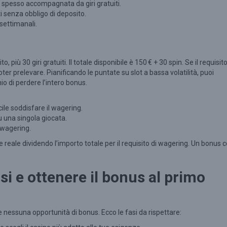
, spesso accompagnata da giri gratuiti.
i senza obbligo di deposito.
settimanali.
più 30 giri gratuiti. Il totale disponibile è 150 € + 30 spin. Se il requisito
r prelevare. Pianificando le puntate su slot a bassa volatilità, puoi
hio di perdere l’intero bonus.
cile soddisfare il wagering.
u una singola giocata.
 wagering.
e reale dividendo l’importo totale per il requisito di wagering. Un bonus 
si e ottenere il bonus al primo
nessuna opportunità di bonus. Ecco le fasi da rispettare: