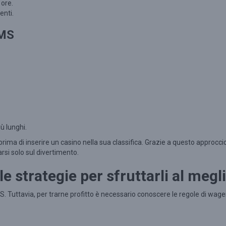
 ore.
enti.
AMS
ù lunghi.
 prima di inserire un casino nella sua classifica. Grazie a questo approccio
rsi solo sul divertimento.
le strategie per sfruttarli al megl
S. Tuttavia, per trarne profitto è necessario conoscere le regole di wage