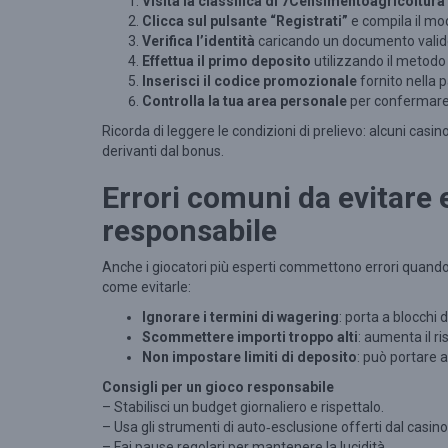
Visita la classifica di 7Censimentoagricoltura
S
Clicca sul pulsante “Registrati”
e compila il mod
Verifica l’identità
caricando un documento valido;
Effettua il primo deposito
utilizzando il metodo 
Inserisci il codice promozionale
fornito nella 
Controlla la tua area personale
per confermare c
Ricorda di leggere le condizioni di prelievo: alcuni casin
derivanti dal bonus.
Errori comuni da evitare e
responsabile
Anche i giocatori più esperti commettono errori quando 
come evitarle:
Ignorare i termini di wagering
: porta a blocchi di
Scommettere importi troppo alti
: aumenta il r
Non impostare limiti di deposito
: può portare a
Consigli per un gioco responsabile
– Stabilisci un budget giornaliero e rispettalo.
– Usa gli strumenti di auto‑esclusione offerti dal casino
– Fai pause regolari per mantenere la lucidità.