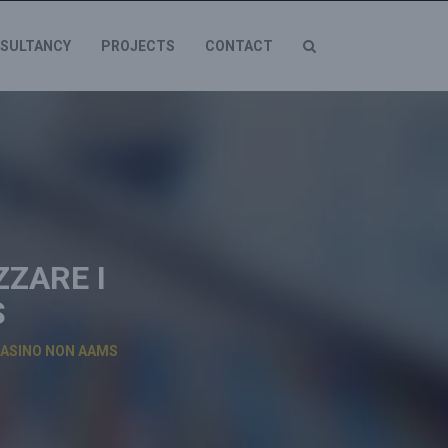
SULTANCY
PROJECTS
CONTACT
ZARE I
S
CASINO NON AAMS