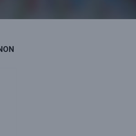
 NON
,