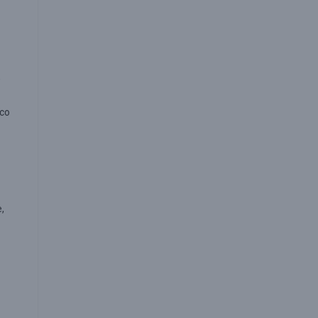
,
oco
,