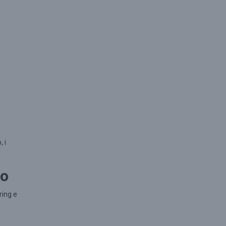
, i
io
ring e