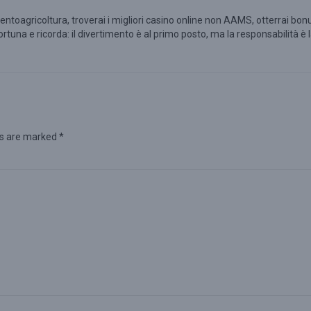
toagricoltura, troverai i migliori casino online non AAMS, otterrai bon
rtuna e ricorda: il divertimento è al primo posto, ma la responsabilità è 
ds are marked
*