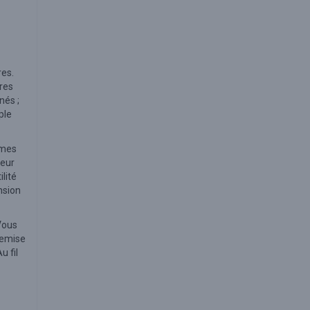
res.
tres
nés ;
ple
mmes
teur
lité
nsion
Vous
remise
u fil