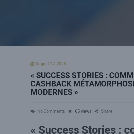
P
August 17, 2025
o
« SUCCESS STORIES : COMM
s
t
CASHBACK MÉTAMORPHOSEN
e
MODERNES »
d
o
n
o
No Comments
65 views
Share
n
« Success Stories : 
«