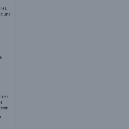
le).
ec une
a
ormes
e
coin.
à