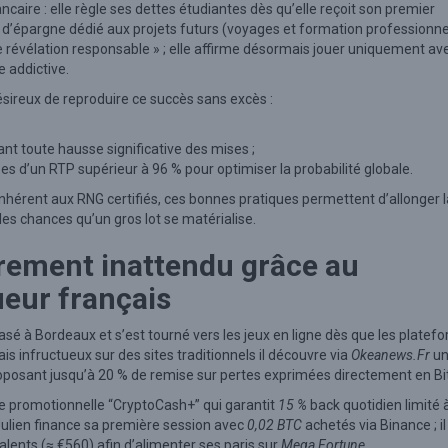
ire : elle règle ses dettes étudiantes dès qu’elle reçoit son premier
d’épargne dédié aux projets futurs (voyages et formation professionnel
 révélation responsable » ; elle affirme désormais jouer uniquement av
e addictive.
ésireux de reproduire ce succès sans excès :
nt toute hausse significative des mises ;
es d’un RTP supérieur à 96 % pour optimiser la probabilité globale.
hérent aux RNG certifiés, ces bonnes pratiques permettent d’allonger l
s chances qu’un gros lot se matérialise.
rement inattendu grâce au
ueur français
sé à Bordeaux et s’est tourné vers les jeux en ligne dès que les platef
s infructueux sur des sites traditionnels il découvre via
Okeanews.Fr
un
oposant jusqu’à 20 % de remise sur pertes exprimées directement en Bit
fre promotionnelle “CryptoCash+” qui garantit
15 %
back quotidien limité 
Julien finance sa première session avec
0,02 BTC
achetés via Binance ; il
ents (≈ €560) afin d’alimenter ses paris sur
Mega Fortune
.