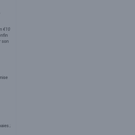
C
om
€10
enfin
r son
imise
—
aies ;