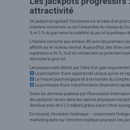
Les jackpots progressifs 
o
attractivité
m
m
Un jackpot progressif fonctionne sur la base d’un pool
e
machine concernée ou sur l’ensemble du réseau du fou
% et 5 % du pari selon la volatilité du jeu et la politique
n
L’histoire remonte aux années‑80 avec les premiers 
t
affiché sur le rouleau central. Aujourd’hui, des titres 
l
supérieurs à 96 %, tout en conservant un potentiel exp
décroche le gros lot.
e
s
Les joueurs sont attirés par l’idée d’un gain exponentiel 
La perception d’une opportunité unique qui ne se re
j
Le frisson psychologique lié à la montée du compteu
a
La promesse d’une transformation financière rapide 
c
Selon les données publiées par l’Association Internatio
des jackpots versés dans les casinos physiques europée
k
distribué près de €1,3 milliard grâce à leurs titres à pr
p
En résumé, l’évolution technique – notamment l’intég
o
marketing axée sur l’émotion explique pourquoi ces jack
t