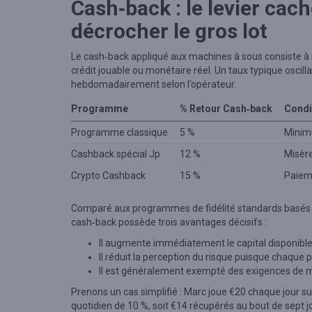
Cash‑back : le levier cac
s
décrocher le gros lot
p
r
Le cash‑back appliqué aux machines à sous consiste à
o
crédit jouable ou monétaire réel. Un taux typique oscil
g
hebdomadairement selon l’opérateur.
r
Programme
% Retour Cash‑back
Condi
e
Programme classique
5 %
Minim
s
Cashback spécial Jp
12 %
Misère
s
Crypto Cashback
15 %
Paiem
i
f
Comparé aux programmes de fidélité standards basés su
s
cash‑back possède trois avantages décisifs :
e
Il augmente immédiatement le capital disponible
Il réduit la perception du risque puisque chaque p
t
Il est généralement exempté des exigences de m
l
Prenons un cas simplifié : Marc joue €20 chaque jour s
e
quotidien de 10 %, soit €14 récupérés au bout de sept j