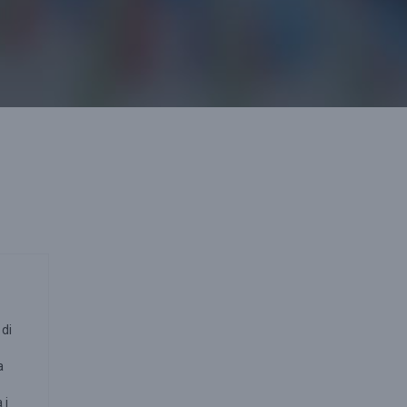
 di
a
 i