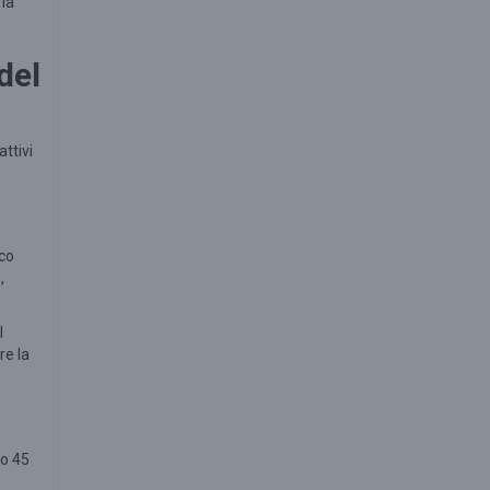
 la
del
ttivi
oco
,
l
re la
io 45