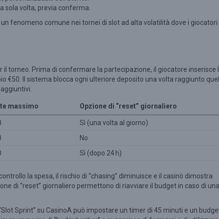
na sola volta, previa conferma.
 un fenomeno comune nei tornei di slot ad alta volatilità dove i giocatori
r il torneo. Prima di confermare la partecipazione, il giocatore inserisce 
50. Il sistema blocca ogni ulteriore deposito una volta raggiunto que
aggiuntivi.
ite massimo
Opzione di “reset” giornaliero
0
Sì (una volta al giorno)
0
No
0
Sì (dopo 24 h)
ontrollo la spesa, il rischio di “chasing” diminuisce e il casinò dimostra
ne di “reset” giornaliero permettono di riavviare il budget in caso di un
o “Slot Sprint” su CasinoA può impostare un timer di 45 minuti e un budget