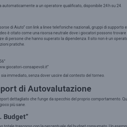
a automaticamente a un operatore qualificato, disponibile 24 h su 24.
rse di Aiuto” con link a linee telefoniche nazionali, gruppi di supporto e 
ideo è citato come una risorsa neutrale dove i giocatori possono trovare
nze di persone che hanno superato la dipendenza. Il sito non è un operato
zioni pratiche.
56”
ww.giocatori‑consapevoli.it”
o sia immediato, senza dover uscire dal contesto del torneo.
eport di Autovalutazione
n report dettagliato che funge da specchio del proprio comportamento. Q
gioco più sane.
. Budget”
empo totale trascorso con la percentuale del budget consumato. Un esempi