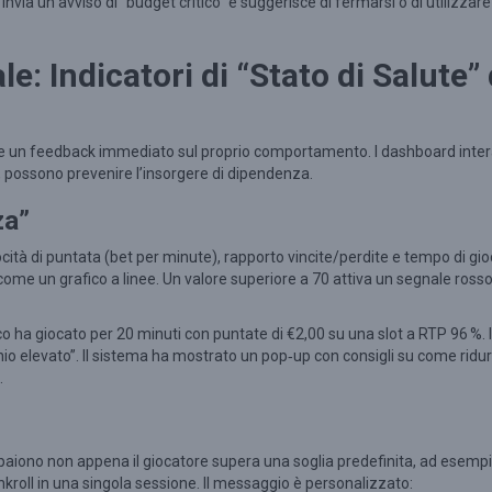
 invia un avviso di “budget critico” e suggerisce di fermarsi o di utilizzare
: Indicatori di “Stato di Salute” 
atore un feedback immediato sul proprio comportamento. I dashboard intera
 possono prevenire l’insorgere di dipendenza.
za”
locità di puntata (bet per minute), rapporto vincite/perdite e tempo di gi
o come un grafico a linee. Un valore superiore a 70 attiva un segnale rosso
 ha giocato per 20 minuti con puntate di €2,00 su una slot a RTP 96 %. I
io elevato”. Il sistema ha mostrato un pop‑up con consigli su come ridur
.
paiono non appena il giocatore supera una soglia predefinita, ad esemp
kroll in una singola sessione. Il messaggio è personalizzato: