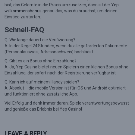
bist, das Gelernte in die Praxis umzusetzen, dann ist der
Yep
willkommensbonus
genau das, was du brauchst, um deinen
Einstieg zu starten.
Schnell‑FAQ
Q: Wie lange dauert die Verifizierung?
A: In der Regel 24 Stunden, wenn du alle geforderten Dokumente
(Personalausweis, Adressnachweis) hochlädst.
Q: Gibt es ein Bonus ohne Einzahlung?
A: Ja, Yep Casino bietet neuen Spielern einen kleinen Bonus ohne
Einzahlung, der sofort nach der Registrierung verfügbar ist.
Q: Kann ich auf meinem Handy spielen?
A: Absolut – die mobile Version ist für iOS und Android optimiert
und funktioniert ohne zusätzliche App.
Viel Erfolg und denk immer daran: Spiele verantwortungsbewusst
und genieße das Erlebnis bei Yep Casino!
LEAVE A REPLY