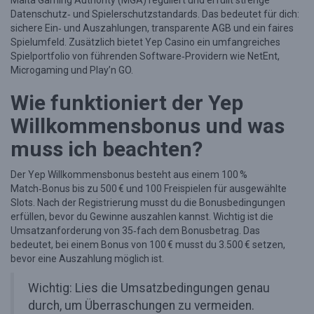
Malta Gaming Authority (MGA) reguliert und erfüllt strenge
Datenschutz‑ und Spielerschutzstandards. Das bedeutet für dich:
s
sichere Ein‑ und Auszahlungen, transparente AGB und ein faires
i
Spielumfeld. Zusätzlich bietet Yep Casino ein umfangreiches
c
Spielportfolio von führenden Software‑Providern wie NetEnt,
Microgaming und Play’n GO.
h
e
Wie funktioniert der Yep
r
Willkommensbonus und was
u
muss ich beachten?
n
d
Der Yep Willkommensbonus besteht aus einem 100 %
Match‑Bonus bis zu 500 € und 100 Freispielen für ausgewählte
e
Slots. Nach der Registrierung musst du die Bonusbedingungen
r
erfüllen, bevor du Gewinne auszahlen kannst. Wichtig ist die
Umsatzanforderung von 35‑fach dem Bonusbetrag. Das
f
bedeutet, bei einem Bonus von 100 € musst du 3.500 € setzen,
o
bevor eine Auszahlung möglich ist.
l
Wichtig: Lies die Umsatzbedingungen genau
g
durch, um Überraschungen zu vermeiden.
r