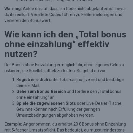
e
Warning:
Achte darauf, dass ein Code nicht abgelaufen ist, bevor
n
du ihn einlöst. Veraltete Codes führen zu Fehlermeldungen und
verlieren den Bonuswert.
Wie kann ich den „Total bonus
ohne einzahlung“ effektiv
nutzen?
Der Bonus ohne Einzahlung ermöglicht dir, ohne eigenes Geld zu
riskieren, die Spielbibliothek zu testen. So gehst du vor:
Registriere dich
unter total-casino-live.net und bestätige
deine E‑Mail.
Gehe zum Bonus‑Bereich
und fordere den „Total bonus
ohne einzahlung“ an.
Spiele die zugewiesenen Slots
oder Live‑Dealer‑Tische.
Gewinne können nach Erfüllung der geringen
Umsatzbedingungen abgehoben werden.
Example:
Angenommen, du erhältst 20 € Bonus ohne Einzahlung
mit 5‑facher Umsatzpflicht. Das bedeutet, du musst mindestens