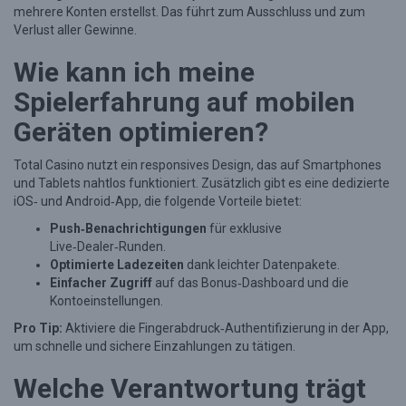
mehrere Konten erstellst. Das führt zum Ausschluss und zum
Verlust aller Gewinne.
Wie kann ich meine
Spielerfahrung auf mobilen
Geräten optimieren?
Total Casino nutzt ein responsives Design, das auf Smartphones
und Tablets nahtlos funktioniert. Zusätzlich gibt es eine dedizierte
iOS‑ und Android‑App, die folgende Vorteile bietet:
Push‑Benachrichtigungen
für exklusive
Live‑Dealer‑Runden.
Optimierte Ladezeiten
dank leichter Datenpakete.
Einfacher Zugriff
auf das Bonus‑Dashboard und die
Kontoeinstellungen.
Pro Tip:
Aktiviere die Fingerabdruck‑Authentifizierung in der App,
um schnelle und sichere Einzahlungen zu tätigen.
Welche Verantwortung trägt