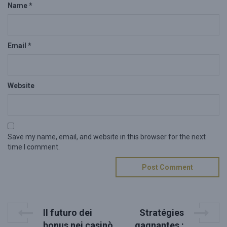
Name
*
Email
*
Website
Save my name, email, and website in this browser for the next
time I comment.
P
P
N
Il futuro dei
Stratégies
r
e
bonus nei casinò
gagnantes :