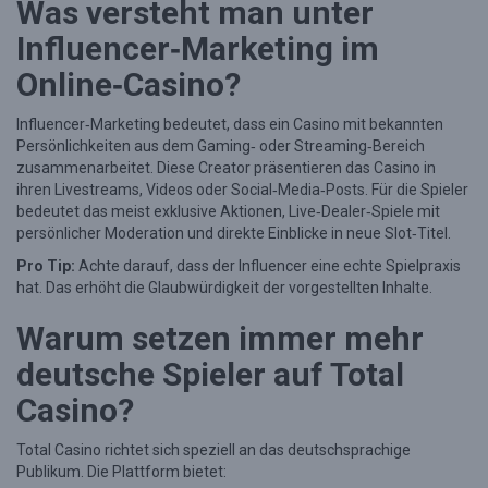
s
Was versteht man unter
S
Influencer‑Marketing im
p
Online‑Casino?
i
e
Influencer‑Marketing bedeutet, dass ein Casino mit bekannten
Persönlichkeiten aus dem Gaming‑ oder Streaming‑Bereich
l
zusammenarbeitet. Diese Creator präsentieren das Casino in
e
ihren Livestreams, Videos oder Social‑Media‑Posts. Für die Spieler
bedeutet das meist exklusive Aktionen, Live‑Dealer‑Spiele mit
r
persönlicher Moderation und direkte Einblicke in neue Slot‑Titel.
l
Pro Tip:
Achte darauf, dass der Influencer eine echte Spielpraxis
e
hat. Das erhöht die Glaubwürdigkeit der vorgestellten Inhalte.
b
Warum setzen immer mehr
n
deutsche Spieler auf Total
i
s
Casino?
b
Total Casino richtet sich speziell an das deutschsprachige
e
Publikum. Die Plattform bietet: