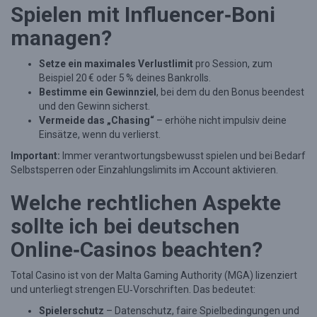
Spielen mit Influencer‑Boni
managen?
Setze ein maximales Verlustlimit
pro Session, zum
Beispiel 20 € oder 5 % deines Bankrolls.
Bestimme ein Gewinnziel
, bei dem du den Bonus beendest
und den Gewinn sicherst.
Vermeide das „Chasing“
– erhöhe nicht impulsiv deine
Einsätze, wenn du verlierst.
Important:
Immer verantwortungsbewusst spielen und bei Bedarf
Selbstsperren oder Einzahlungslimits im Account aktivieren.
Welche rechtlichen Aspekte
sollte ich bei deutschen
Online‑Casinos beachten?
Total Casino ist von der Malta Gaming Authority (MGA) lizenziert
und unterliegt strengen EU‑Vorschriften. Das bedeutet:
Spielerschutz
– Datenschutz, faire Spielbedingungen und