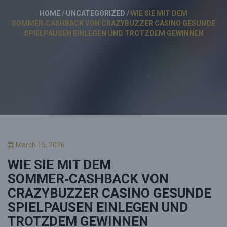
HOME
/
UNCATEGORIZED
/
WIE SIE MIT DEM
SOMMER‑CASHBACK VON CRAZYBUZZER CASINO GESUNDE
SPIELPAUSEN EINLEGEN UND TROTZDEM GEWINNEN
P
March 15, 2026
o
WIE SIE MIT DEM
s
t
SOMMER‑CASHBACK VON
e
CRAZYBUZZER CASINO GESUNDE
d
SPIELPAUSEN EINLEGEN UND
o
n
TROTZDEM GEWINNEN