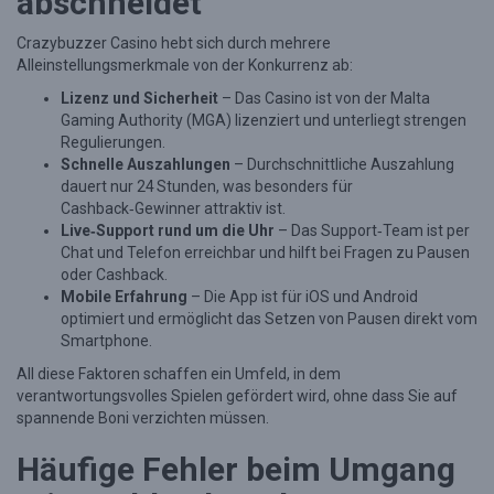
abschneidet
n
o
Crazybuzzer Casino hebt sich durch mehrere
Alleinstellungsmerkmale von der Konkurrenz ab:
g
Lizenz und Sicherheit
– Das Casino ist von der Malta
e
Gaming Authority (MGA) lizenziert und unterliegt strengen
s
Regulierungen.
u
Schnelle Auszahlungen
– Durchschnittliche Auszahlung
dauert nur 24 Stunden, was besonders für
n
Cashback‑Gewinner attraktiv ist.
d
Live‑Support rund um die Uhr
– Das Support‑Team ist per
Chat und Telefon erreichbar und hilft bei Fragen zu Pausen
e
oder Cashback.
S
Mobile Erfahrung
– Die App ist für iOS und Android
p
optimiert und ermöglicht das Setzen von Pausen direkt vom
Smartphone.
i
All diese Faktoren schaffen ein Umfeld, in dem
e
verantwortungsvolles Spielen gefördert wird, ohne dass Sie auf
l
spannende Boni verzichten müssen.
p
Häufige Fehler beim Umgang
a