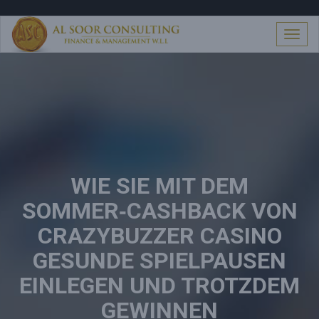
S
k
i
T
p
o
t
g
o
g
c
l
o
e
n
n
t
a
e
v
n
i
t
WIE SIE MIT DEM
g
a
SOMMER‑CASHBACK VON
t
i
CRAZYBUZZER CASINO
o
n
GESUNDE SPIELPAUSEN
EINLEGEN UND TROTZDEM
GEWINNEN