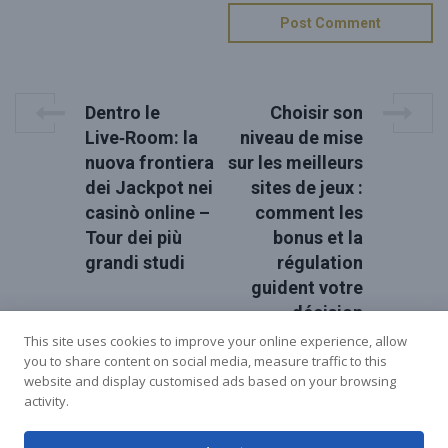
P
P
N
Dentro le
Choisir son
r
e
o
Live‑Room: la
niveau de mise
e
x
nuova frontiera
sur les meilleurs
s
v
t
dei Jackpot nei
sites de jeux :
i
P
t
o
o
casinò online –
comment les
u
s
n
Tour dei più
bonus et la
s
t
grandi studi
régulation
a
P
guident votre
o
v
s
décision
t
i
This site uses cookies to improve your online experience, allow
you to share content on social media, measure traffic to this
g
website and display customised ads based on your browsing
a
activity.
Copyright 2011-2019 © Al Soor Consulting, Finance &
t
Management W.L.L, Kuwait