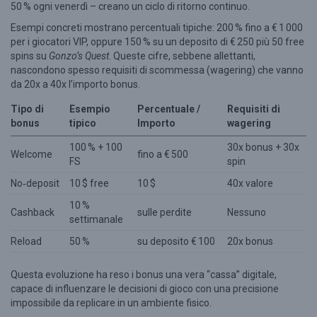
t
50 % ogni venerdì – creano un ciclo di ritorno continuo.
a
Esempi concreti mostrano percentuali tipiche: 200 % fino a € 1 000
l
per i giocatori VIP, oppure 150 % su un deposito di € 250 più 50 free
spins su
Gonzo’s Quest
. Queste cifre, sebbene allettanti,
i
nascondono spesso requisiti di scommessa (wagering) che vanno
:
da 20x a 40x l’importo bonus.
P
Tipo di
Esempio
Percentuale /
Requisiti di
e
bonus
tipico
Importo
wagering
r
100 % + 100
30x bonus + 30x
Welcome
fino a € 500
c
FS
spin
h
No‑deposit
10 $ free
10 $
40x valore
é
10 %
Cashback
sulle perdite
Nessuno
i
settimanale
l
Reload
50 %
su deposito € 100
20x bonus
G
Questa evoluzione ha reso i bonus una vera “cassa” digitale,
i
capace di influenzare le decisioni di gioco con una precisione
o
impossibile da replicare in un ambiente fisico.