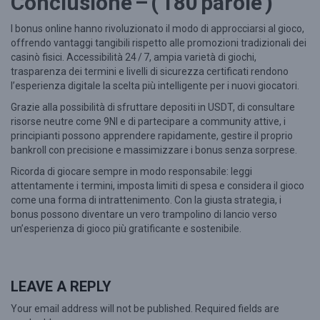
Conclusione – ( 180 parole )
I bonus online hanno rivoluzionato il modo di approcciarsi al gioco,
offrendo vantaggi tangibili rispetto alle promozioni tradizionali dei
casinò fisici. Accessibilità 24 / 7, ampia varietà di giochi,
trasparenza dei termini e livelli di sicurezza certificati rendono
l’esperienza digitale la scelta più intelligente per i nuovi giocatori.
Grazie alla possibilità di sfruttare depositi in USDT, di consultare
risorse neutre come 9Nl e di partecipare a community attive, i
principianti possono apprendere rapidamente, gestire il proprio
bankroll con precisione e massimizzare i bonus senza sorprese.
Ricorda di giocare sempre in modo responsabile: leggi
attentamente i termini, imposta limiti di spesa e considera il gioco
come una forma di intrattenimento. Con la giusta strategia, i
bonus possono diventare un vero trampolino di lancio verso
un’esperienza di gioco più gratificante e sostenibile.
LEAVE A REPLY
Your email address will not be published.
Required fields are