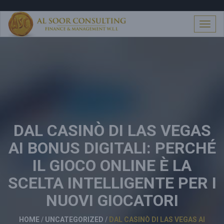
S
k
i
T
p
o
t
g
o
g
c
l
o
e
n
n
t
a
e
v
n
i
t
DAL CASINÒ DI LAS VEGAS
g
a
AI BONUS DIGITALI: PERCHÉ
t
i
IL GIOCO ONLINE È LA
o
n
SCELTA INTELLIGENTE PER I
NUOVI GIOCATORI
HOME
/
UNCATEGORIZED
/
DAL CASINÒ DI LAS VEGAS AI