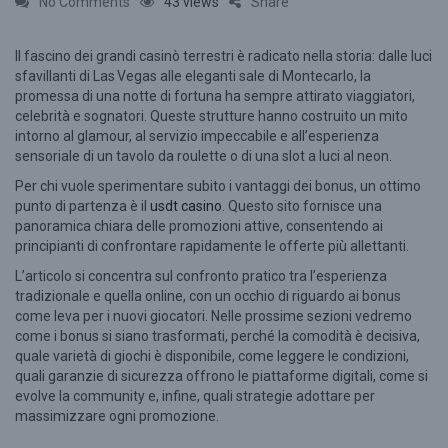
o
No Comments
43 views
Share
n
Il fascino dei grandi casinò terrestri è radicato nella storia: dalle luci
D
sfavillanti di Las Vegas alle eleganti sale di Montecarlo, la
a
promessa di una notte di fortuna ha sempre attirato viaggiatori,
l
celebrità e sognatori. Queste strutture hanno costruito un mito
intorno al glamour, al servizio impeccabile e all’esperienza
C
sensoriale di un tavolo da roulette o di una slot a luci al neon.
a
Per chi vuole sperimentare subito i vantaggi dei bonus, un ottimo
s
punto di partenza è il
usdt casino
. Questo sito fornisce una
i
panoramica chiara delle promozioni attive, consentendo ai
principianti di confrontare rapidamente le offerte più allettanti.
n
L’articolo si concentra sul confronto pratico tra l’esperienza
ò
tradizionale e quella online, con un occhio di riguardo ai bonus
d
come leva per i nuovi giocatori. Nelle prossime sezioni vedremo
come i bonus si siano trasformati, perché la comodità è decisiva,
i
quale varietà di giochi è disponibile, come leggere le condizioni,
L
quali garanzie di sicurezza offrono le piattaforme digitali, come si
a
evolve la community e, infine, quali strategie adottare per
massimizzare ogni promozione.
s