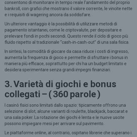
a
consentono di monitorare in tempo reale l’andamento del proprio
bankroll, con grafici che mostrano il valore corrente, le vincite nette
I
e i requisiti di wagering ancora da soddisfare.
n
Un ulteriore vantaggio è la possibilità di utilizzare metodi di
t
pagamento istantanei, come le criptovalute, per depositare e
e
prelevare fondi in pochi secondi. Questo rende il ciclo di gioco più
fluido rispetto al tradizionale “cash‑in‑cash‑out” di una sala fisica.
l
In sintesi, la comodità di giocare da casa riduce i costi di ingresso,
l
aumenta la frequenza di gioco e permette di sfruttare i bonus in
i
maniera più efficace, soprattutto per chi ha un budget limitato e
g
desidera sperimentare senza grandi impegni finanziari.
e
3. Varietà di giochi e bonus
n
collegati – ( 360 parole )
t
e
I casinò fisici sono limitati dallo spazio: tipicamente offrono una
selezione di slot, alcune varianti di roulette, blackjack, baccarat e
p
una sala poker. La rotazione dei giochi è lenta e le nuove uscite
e
possono impiegare mesi per arrivare sul pavimento.
r
Le piattaforme online, al contrario, ospitano librerie che superano i