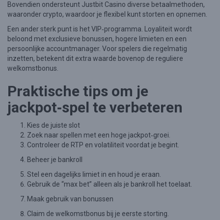
e
Bovendien ondersteunt Justbit Casino diverse betaalmethoden,
waaronder crypto, waardoor je flexibel kunt storten en opnemen.
l
u
Een ander sterk punt is het VIP‑programma. Loyaliteit wordt
beloond met exclusieve bonussen, hogere limieten en een
k
persoonlijke accountmanager. Voor spelers die regelmatig
k
inzetten, betekent dit extra waarde bovenop de reguliere
welkomstbonus.
u
n
Praktische tips om je
t
jackpot‑spel te verbeteren
a
a
Kies de juiste slot
Zoek naar spellen met een hoge jackpot‑groei.
n
Controleer de RTP en volatiliteit voordat je begint.
t
Beheer je bankroll
r
Stel een dagelijks limiet in en houd je eraan.
e
Gebruik de “max bet” alleen als je bankroll het toelaat.
k
Maak gebruik van bonussen
k
Claim de welkomstbonus bij je eerste storting.