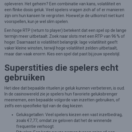
a
opleveren. Het geheim? Een combinatie van kans, volatiliteit en
c
een flinke dosis geluk. Veel spelers vragen zich af of er manieren
zijn om hun kansen te vergroten. Hoewel je de uitkomst niet kunt
k
voorspellen, kun je wel slim spelen.
p
Een hoge RTP (return to player) betekent dat een spel op de lange
o
termijn meer uitbetaalt. Zoek naar slots met een RTP van 96 % of
t
hoger. Daarnaast is volatiliteit belangrijk: lage volatiliteit geeft
vaker kleine winsten, terwijl hoge volatiliteit zelden uitbetaalt,
m
maar dan vaak enorm. Kies een spel dat past bij jouw speelstijl.
a
Superstities die spelers echt
g
gebruiken
i
e
Het idee dat bepaalde rituelen je geluk kunnen verbeteren, is oud.
e
In de casinowereld zie je spelers hun favoriete geluksbrenger
n
meenemen, een bepaalde volgorde van inzetten gebruiken, of
zelfs een specifieke tijd van de dag kiezen.
s
Geluksgetallen: Veel spelers kiezen een vast inzetbedrag,
u
zoals €7,77, omdat ze geloven dat het de winnende
p
frequentie verhoogt.