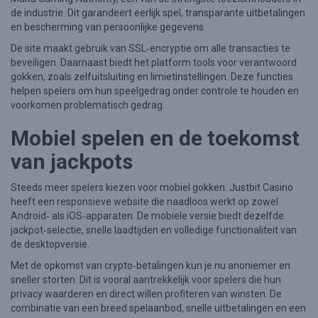
n
de industrie. Dit garandeert eerlijk spel, transparante uitbetalingen
o
en bescherming van persoonlijke gegevens.
De site maakt gebruik van SSL‑encryptie om alle transacties te
beveiligen. Daarnaast biedt het platform tools voor verantwoord
gokken, zoals zelfuitsluiting en limietinstellingen. Deze functies
helpen spelers om hun speelgedrag onder controle te houden en
voorkomen problematisch gedrag.
Mobiel spelen en de toekomst
van jackpots
Steeds meer spelers kiezen voor mobiel gokken. Justbit Casino
heeft een responsieve website die naadloos werkt op zowel
Android‑ als iOS‑apparaten. De mobiele versie biedt dezelfde
jackpot‑selectie, snelle laadtijden en volledige functionaliteit van
de desktopversie.
Met de opkomst van crypto‑betalingen kun je nu anoniemer en
sneller storten. Dit is vooral aantrekkelijk voor spelers die hun
privacy waarderen en direct willen profiteren van winsten. De
combinatie van een breed spelaanbod, snelle uitbetalingen en een