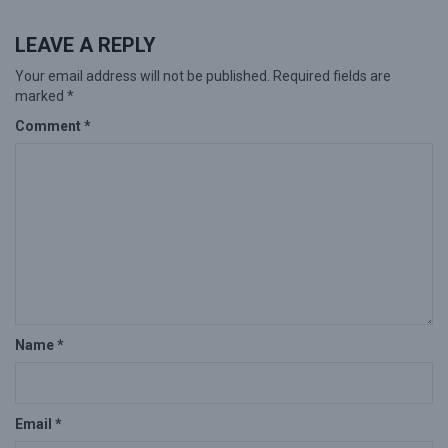
LEAVE A REPLY
Your email address will not be published.
Required fields are
marked
*
Comment
*
Name
*
Email
*