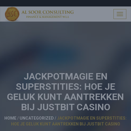
S
k
i
T
p
o
t
g
o
g
c
l
o
e
n
n
t
a
e
v
n
i
t
JACKPOTMAGIE EN
g
a
SUPERSTITIES: HOE JE
t
i
GELUK KUNT AANTREKKEN
o
n
BIJ JUSTBIT CASINO
HOME
/
UNCATEGORIZED
/
JACKPOTMAGIE EN SUPERSTITIES:
HOE JE GELUK KUNT AANTREKKEN BIJ JUSTBIT CASINO