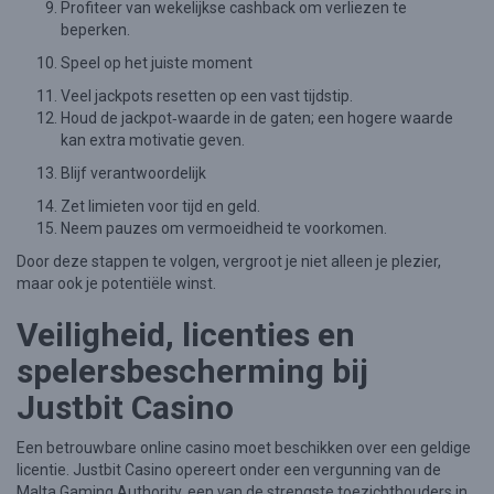
e
Profiteer van wekelijkse cashback om verliezen te
beperken.
n
Speel op het juiste moment
b
i
Veel jackpots resetten op een vast tijdstip.
Houd de jackpot‑waarde in de gaten; een hogere waarde
j
kan extra motivatie geven.
J
Blijf verantwoordelijk
u
Zet limieten voor tijd en geld.
s
Neem pauzes om vermoeidheid te voorkomen.
t
Door deze stappen te volgen, vergroot je niet alleen je plezier,
b
maar ook je potentiële winst.
i
Veiligheid, licenties en
t
spelersbescherming bij
C
Justbit Casino
a
s
Een betrouwbare online casino moet beschikken over een geldige
i
licentie. Justbit Casino opereert onder een vergunning van de
Malta Gaming Authority, een van de strengste toezichthouders in